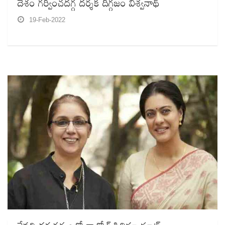
దేశం గర్వించదగ్గ దర్శక దిగ్గజం విశ్వనాథ్‌
19-Feb-2022