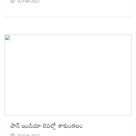
02-Feb-2022
పాన్‌ ఇండియా లెవల్లో శాకుంతలం
02-Feb-2022