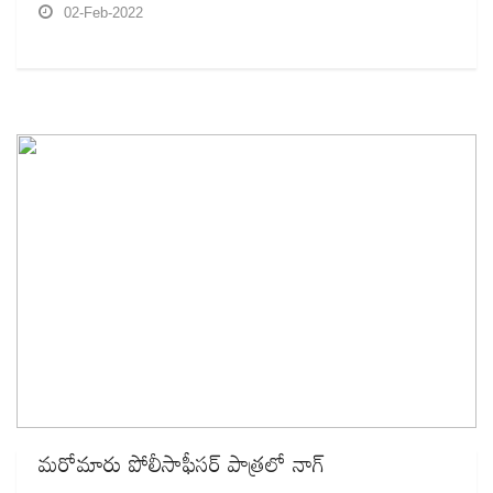
02-Feb-2022
మరోమారు పోలీసాఫీసర్‌ పాత్రలో నాగ్‌