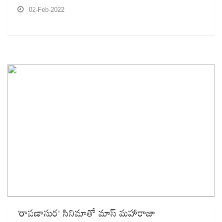
02-Feb-2022
’రావణాసుర’ సినిమాతో మాస్‌ మహారాజా