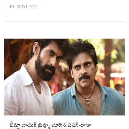
02-Feb-2022
బీమ్లా నాయక్‌ ప్రివ్యూ చూసిన పవన్‌-రానా