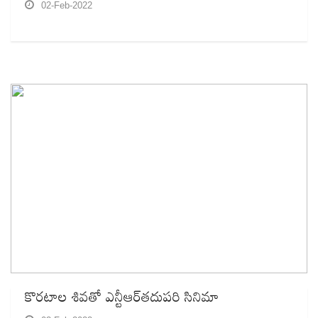
02-Feb-2022
కొరటాల శివతో ఎన్టీఆర్‌తదుపరి సినిమా