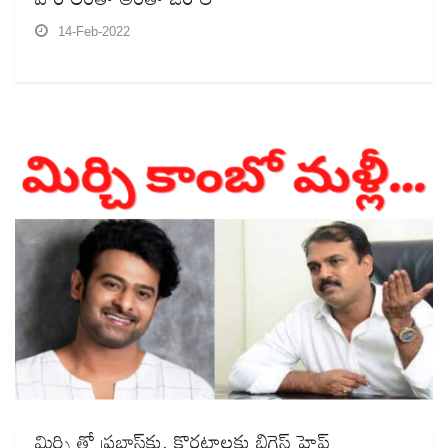
14-Feb-2022
మిర్చి తో ప్రభాస్‌కు, కొరటాలకు బిగ్గెస్ట్‌ హైప్‌