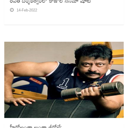
రేవతి దర్శకత్వంలో కాజోల్‌ సినిమా షూట్‌
14-Feb-2022
హీరోలంతా అంతా జీరోలే’