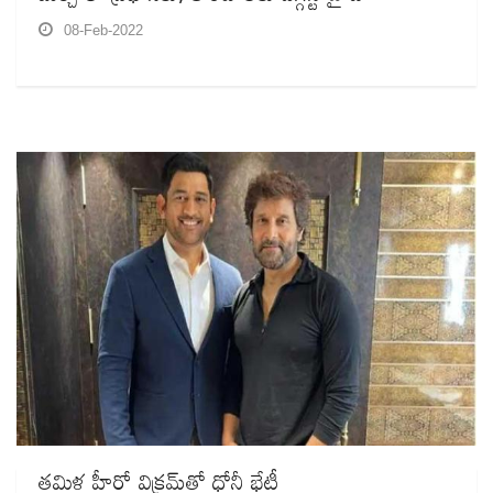
08-Feb-2022
తమిళ హీరో విక్రమ్‌తో ధోనీ భేటీ