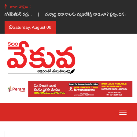
తాజా వార్తలు :
నోటిఫికేషన్ రద్దు.. |
దుర్మార్గ విధానాలను వ్యతిరేకిస్తే దాడులా? ప్రశ్నించిన వారిప
Saturday, August 08