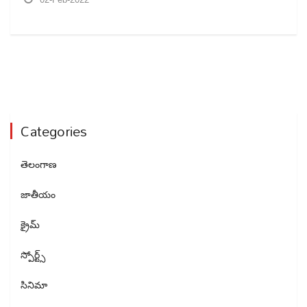
Categories
తెలంగాణ
జాతీయం
క్రైమ్
స్పోర్ట్స్
సినిమా