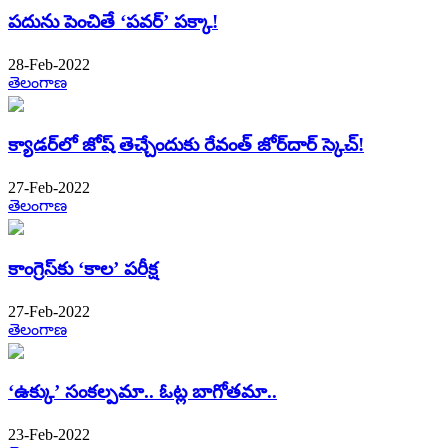
పదును పెంచితే ‘పవర్’​ పక్కా!
28-Feb-2022
తెలంగాణ
క్యాడర్​లో జోష్ తెచ్చేందుకు రేవంత్​ జోర్​దార్​ స్కెచ్​​!
27-Feb-2022
తెలంగాణ
కాంగ్రెస్​కు​ ‘కాల’ పరీక్ష
27-Feb-2022
తెలంగాణ
‘ఉక్కు’ సంకల్పమా.. ఓట్ల బాగోతమా..
23-Feb-2022