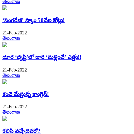
తెలంగాణ
‘సింగరేణి’ స్కాం 50వేల కోట్లు!
21-Feb-2022
తెలంగాణ
దూర ‘దృష్టి’లో దారి ‘మళ్లించే’ ఎత్తు!!
21-Feb-2022
తెలంగాణ
కంచె మేస్తున్న కాంగ్రెస్​!
21-Feb-2022
తెలంగాణ
కలిసి వచ్చేదెవరో?