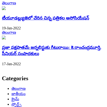
తెలంగాణ
టీయూడబ్ల్యుజెలో చేరిన చిన్న పత్రికల అసోసియేషన్
19-Jan-2022
తెలంగాణ
ప్రజా పక్షపాతమే జర్నలిస్టుకు గీటురాయి: కె.రాంచంద్రమూర్తి,
సీనియర్ సంపాదకులు
17-Jan-2022
Categories
తెలంగాణ
జాతీయం
క్రైమ్
స్పోర్ట్స్