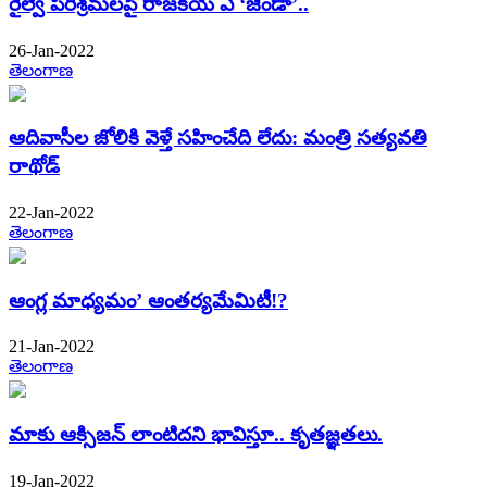
రైల్వే పరిశ్రమలపై రాజకీయ ఎ ‘జెండా’..
26-Jan-2022
తెలంగాణ
ఆదివాసీల జోలికి వెళ్తే సహించేది లేదు: మంత్రి సత్యవతి
రాథోడ్
22-Jan-2022
తెలంగాణ
ఆంగ్ల మాధ్యమం’ ఆంతర్యమేమిటీ!?
21-Jan-2022
తెలంగాణ
మాకు ఆక్సిజన్ లాంటిదని భావిస్తూ.. కృతజ్ఞతలు.
19-Jan-2022