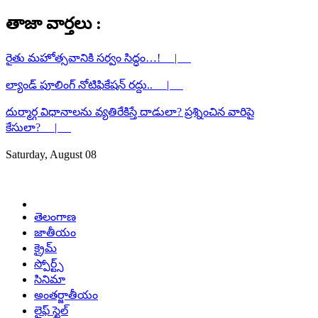
తాజా వార్తలు :
రైతు మహోత్సవానికి సర్వం సిద్ధం…! |
ల్యాండ్ పూలింగ్ నోటిఫికేషన్ రద్దు.. |
దుర్మార్గ విధానాలను వ్యతిరేకిస్తే దాడులా? ప్రశ్నించిన వారిపై
కేసులా? |
Saturday, August 08
తెలంగాణ
జాతీయం
క్రైమ్
స్పోర్ట్స్
సినిమా
అంతర్జాతీయం
లైఫ్ స్టైల్