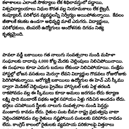
కళాశాలలు ఎలాంటి సౌకర్యాలు లేక శిథిలావస్తులో పడ్డాయి,
విశ్వవిద్యాలయాలు నిధుల కొరత వల్ల నియామకాలు లేక లైబ్రరీ,
కంప్యూటర్, పరిశోధన వ్యవస్థలన్నీ నిర్వీర్యం అయిపోతున్నాయి. కేవలం
జీతాలకే కటకట ఉండగా అభివృద్ధి మాటే ఎరుగరు. విద్యార్థులు,
పరిశోధకులు, టెంపరరీ ఉద్యోగులు ఆందోళనకు దిగడం నిత్య
కృత్యమైంది.
పావలా వడ్డీ బకాయిలు గత నాలుగు సంవత్సరాల నుండి మహిళా
సంఘాలకు దాదాపు 4,000 కోట్ల మేరకు చెల్లింపులు నిలిచిపోయినాయి.
ఈ సంఘాలు కూడా ఎదుగు బదులు లేకుండా నిలిచిపోయాయి. సంక్షేమ
హాస్టల్లో భోజన వసతులు మెరుగ్గా లేవని విద్యార్థుల గొడవలు రోజురోజుకు
పెరిగిపోతున్నాయి. ఆరోగ్యశ్రీ బకాయిలు ఉద్యోగుల ఈ హెచ్ ఎస్ స్కీము
ద్వారా మెడికల్ చెల్లింపులు ప్రైవేటు హాస్పటల్ లకు ఏళ్ల తరబడి
రాకపోవడం వల్ల ఈ స్కీములు కూడా అమలు జరగడం లేదు కల్యాణ
లక్ష్మి షాది ముబారక్ పథకం ఆర్థిక సహాయం ఏళ్లు గడిచిన అందడం లేదు.
భర్తలు చనిపోయిన స్త్రీలకు నాలుగు సంవత్సరాల నుండి పెన్షన్లు
మంజూరు కావడం లేదు. రైతుల పంట బీమా రాష్ట్ర ప్రభుత్వపు వాటా
చెల్లించకపోవడం వల్ల రైతులు నష్టపోయిన పంటలకు పరిహారం రావడం
లేదు. కాంగ్రెస్ కాలంలో రైతులకు వ్యవసాయ పరికరాలపై విత్తనాలు