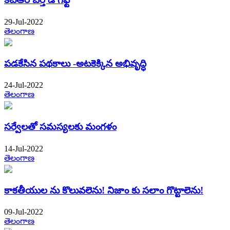
29-Jul-2022
తెలంగాణ
పడకేసిన పథకాలు -అటకెక్కిన అభివృద్ధి
24-Jul-2022
తెలంగాణ
సర్వేలతో సమస్యలకు మంగళం
14-Jul-2022
తెలంగాణ
కాకతీయుల ను కొలువలెను! నిజాం కు సలాం గొట్టాలెను!
09-Jul-2022
తెలంగాణ