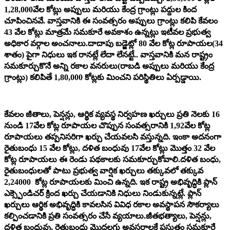
1,28,000వేల కోట్లు అప్పులు మరియు కేంద్ర గ్రాంట్లు పద్దుల కింద
చూపించినవే. వాస్తవానికి ఈ సంవత్సరం అప్పులు గ్రాంట్లు కలిపి కేవలం
43 వేల కోట్లు మాత్రమే సమకూరే అవకాశం ఉన్నట్లు ఇటీవల ప్రభుత్వ
అధికార వర్గాల అంచనాలు.దాదాపు బడ్జెట్లో 80 వేల కోట్ల రూపాయల(34
శాతం) పైగా నిధులు ఇక రానట్లే లేదా లేనట్టే.. వాస్తవానికి మన రాష్ట్రం
సమకూర్చుకొనే అన్ని రకాల వనరులు(రాబడి అప్పులు మరియు కేంద్ర
గ్రాంట్లు) కలిపితే 1,80,000 కోట్లకు మించని పరిస్థితిలు ఏర్పడ్డాయి.
కేవలం జీతాలు, పెన్షన్లు, ఆర్థిక వ్యవస్థ నిర్వహణ ఖర్చులు ప్రతి నెలకు 16
నుండి 17వేల కోట్ల రూపాయల చొప్పున సంవత్సరానికి 1,92వేల కోట్ల
రూపాయలు తప్పనిసరిగా ఖర్చు చేయవలసి వస్తున్నది. ఇంకా అదనంగా
రైతుబంధు 15 వేల కోట్లు, దళిత బంధువు 17వేల కోట్లు మొత్తం 32 వేల
కోట్ల రూపాయలు ఈ రెండు పథకాలకు సమకూర్చుకోవాలి.దళిత బంధు,
రైతుబంధులతో పాటు ప్రభుత్వ వార్షిక ఖర్చులు తక్కువలో తక్కువ
2,24000 కోట్ల రూపాయలకు మించి ఉన్నది. ఇక రాష్ట్ర అభివృద్ధికి ప్లాన్
ఎక్స్పెండిచర్ క్రింద ఖర్చు చేయడానికి నిధులు నిండుకున్నట్లే. ప్లాన్
ఖర్చులు ఆర్థిక అభివృద్ధికి కావలసిన వివిధ రకాల అవస్థాపన సౌకర్యాలు
కల్పించడానికి ప్రతి సంవత్సరం చేసే వ్యయాలు.జీతభత్యాలు, పెన్షన్లు,
దళిత బంధువు, రైతుబంధు మొదలగు అవసరాలకే ప్రస్తుతం సమకూరే