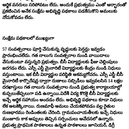
ఆర్థిక వనరులు సరిపోవటం లేదు. అందుకే ప్రభుత్వము ఎంతో ఆర్భారంతో
ప్రకటించిన అనేక సంక్షేమ అభివృద్ధి పథకాలు పడకేసుకొని అమలుకు
నోచుకోవడం లేదు.
సంక్షేమ పథకాలలో ముఖ్యంగా
57 సంవత్సరాలు పూర్తి చేసుకున్న వృద్ధులకు పెన్షన్లు ఇవ్వడం
ప్రారంభించలేదు. గత నాలుగు సంవత్సరాల నుండి వాయిదాలు
వేసుకుంటూ వస్తున్నది ప్రభుత్వం. బీసీ విద్యార్థులకు ఫీజు చెల్లింపులు
జరగడం లేదు. ఎస్సీ ఎస్టీ మైనారిటీ విద్యార్థులకు కేంద్రం నుండి నిధులు
వస్తుంటాయి. ఇక బీసీ విద్యార్థుల పరిస్థితి అకమ్యగోచరం. ఎస్సీ ఎస్టీ బీసీ
మైనారిటీ కార్పొరేషన్ల ద్వారా రుణాలు సబ్సిడీలు ఇవ్వవలసిన 14 లక్షల
దరఖాస్తులు గత నాలుగు సంవత్సరాల నుండి ప్రభుత్వ కార్యాలయాల్లో
కుప్పలుతేప్పలుగా పడి ఉన్నాయి.విదేశీ విద్య కొరకై బీసీ విద్యార్థులకు
ఇచ్చే ఆర్థిక సహాయం అందడం లేదు. అభివృద్ధి పథకాలు కూడా నిధులు
లేక అటకెక్కినాయి. రుణమాఫీ అమలు చేయకపోవడం వల్ల రైతుల
రుణభారము రెండింతలకు చేరింది. గ్రామపంచాయతీలకు ఇచ్చే నిధులు
మంజూరు కాక అప్పులు తెచ్చిన సర్పంచులు ఆవేదనలో ఉన్నారు.
ప్రభుత్వ ప్రాథమిక పాఠశాలలు ఉన్నత పాఠశాలలు జూనియర్, డిగ్రీ