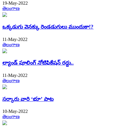
19-May-2022
తెలంగాణ
ఒక్కడుగు వెనక్కు రెండడుగులు ముందుకా!?
11-May-2022
తెలంగాణ
ల్యాండ్ పూలింగ్ నోటిఫికేషన్ రద్దు..
11-May-2022
తెలంగాణ
సర్కారు వారి ‘భూ’ పాట
10-May-2022
తెలంగాణ