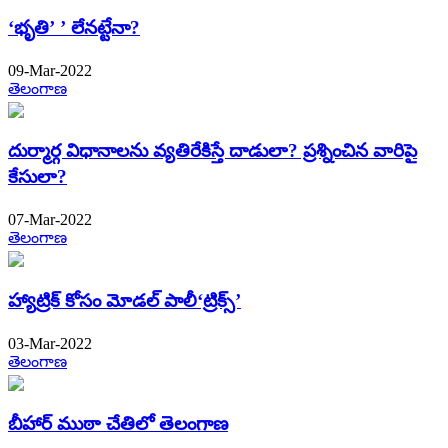
‘భృతి’ ’ లేనట్టేనా?
09-Mar-2022
తెలంగాణ
దుర్మార్గ విధానాలను వ్యతిరేకిస్తే దాడులా? ప్రశ్నించిన వారిపై
కేసులా?
07-Mar-2022
తెలంగాణ
హ్యాట్రిక్​ కోసం మోడల్​ పాలీ‘ట్రిక్స్​’
03-Mar-2022
తెలంగాణ
బీహార్​ ముఠా చేతిలో తెలంగాణ