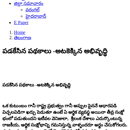
జిల్లా సమాచారం
వరంగల్
హైదరాబాద్
E Paper
Home
తెలంగాణ
పడకేసిన పథకాలు -అటకెక్కిన అభివృద్ధి
పడకేసిన పథకాలు -అటకెక్కిన అభివృద్ధి
ఒక కుటుంబం గానీ రాష్ట్ర ప్రభుత్వం గానీ అప్పుల పైననే ఆధారపడి
విచ్చలవిడిగా ఖర్చు పెడుతూ ఉంటే ఏ ఆర్థిక వ్యవస్థ అయినా తీవ్ర సంక్షో
భంలో పడుతుందని ఇటీవల వెనిజులా, శ్రీలంక దేశాలు ఎదుర్కొంటున్న
రాజకీయ, ఆర్థిక సంక్షోభాన్ని గమనిస్తున్న వాళ్ళందరూ అర్థం చేసుకోగలరు.