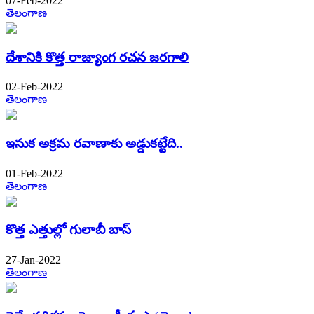
07-Feb-2022
తెలంగాణ
దేశానికి కొత్త రాజ్యాంగ రచన జరగాలి
02-Feb-2022
తెలంగాణ
ఇసుక అక్రమ రవాణాకు అడ్డుకట్టేది..
01-Feb-2022
తెలంగాణ
కొత్త ఎత్తుల్లో గులాబీ బాస్​
27-Jan-2022
తెలంగాణ