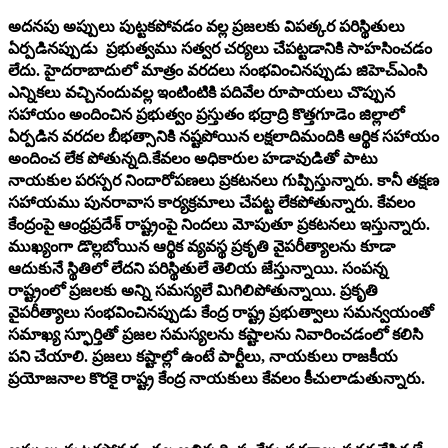
అదనపు అప్పులు పుట్టకపోవడం వల్ల ప్రజలకు విపత్కర పరిస్థితులు
ఏర్పడినప్పుడు ప్రభుత్వము సత్వర చర్యలు చేపట్టడానికి సాహసించడం
లేదు. హైదరాబాదులో మాత్రం వరదలు సంభవించినప్పుడు జిహెచ్ఎంసి
ఎన్నికలు వచ్చినందువల్ల ఇంటింటికి పదివేల రూపాయలు చొప్పున
సహాయం అందించిన ప్రభుత్వం ప్రస్తుతం భద్రాద్రి కొత్తగూడెం జిల్లాలో
ఏర్పడిన వరదల బీభత్సానికి నష్టపోయిన లక్షలాదిమందికి ఆర్థిక సహాయం
అందించ లేక పోతున్నది.కేవలం అధికారుల హడావుడితో పాటు
నాయకుల పరస్పర నిందారోపణలు ప్రకటనలు గుప్పిస్తున్నారు. కానీ తక్షణ
సహాయము పునరావాస కార్యక్రమాలు చేపట్ట లేకపోతున్నారు. కేవలం
కేంద్రంపై ఆంధ్రప్రదేశ్ రాష్ట్రంపై నిందలు మోపుతూ ప్రకటనలు ఇస్తున్నారు.
ముఖ్యంగా డొల్లబోయిన ఆర్థిక వ్యవస్థ ప్రకృతి వైపరీత్యాలను కూడా
ఆదుకునే స్థితిలో లేదని పరిస్థితులే తెలియ జేస్తున్నాయి. సంపన్న
రాష్ట్రంలో ప్రజలకు అన్ని సమస్యలే మిగిలిపోతున్నాయి. ప్రకృతి
వైపరీత్యాలు సంభవించినప్పుడు కేంద్ర రాష్ట్ర ప్రభుత్వాలు సమన్వయంతో
సమాఖ్య స్ఫూర్తితో ప్రజల సమస్యలను కష్టాలను నివారించడంలో కలిసి
పని చేయాలి. ప్రజలు కష్టాల్లో ఉంటే పార్టీలు, నాయకులు రాజకీయ
ప్రయోజనాల కొరకై రాష్ట్ర కేంద్ర నాయకులు కేవలం కీచులాడుతున్నారు.