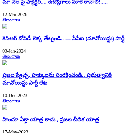
మా నేల పై ఫ్యాక్టరీ.... ఉద్యోగాలు మాకే కావాలి!.....
12-Mar-2026
తెలంగాణ
కెసిఆర్ దోపిడీ లెక్క తేల్చండి.. --- సీపీఐ (మావోయిస్టు) పార్టీ
03-Jan-2024
తెలంగాణ
ప్రజల స్వేచ్చ, హక్కులను సంరక్షించండి.. ప్రభుత్వానికి
మావోయిస్టు పార్టీ లేఖ
10-Dec-2023
తెలంగాణ
హిందూ ఏక్తా యాత్ర కాదు , ప్రజల చీలిక యాత్ర
17-May-2023