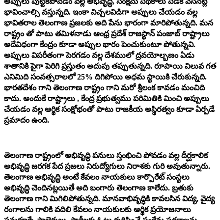
అప్పులు పుట్టకపోవడం వల్ల అభివృద్ధి, సంక్షేమ పథకాలు పడక వేసినట్లే
భావించాల్సి వస్తున్నది. ఇంకా విచ్చలవిడిగా అప్పులు చేయడం వల్ల
భావితరాల తెలంగాణ ప్రజలకు అది పేను భారంగా మారిపోతున్నది. మన
రాష్ట్రం తో పాటు తమిళనాడు ఆంధ్ర ప్రదేశ్ రాజస్థాన్ పంజాబ్ రాష్ట్రాలు
అదేవిధంగా కేంద్రం కూడా అప్పుల భారం పెంచుకుంటూ పోతున్నవి.
అప్పులు విపరీతంగా పెరగడం వల్ల దేశములో ద్రవయోల్బణం ఏడు
శాతానికి పైగా పెరిగి ప్రస్తుతం అదుపు తప్పుతున్నది. రూపాయి విలువ గత
ఎనిమిది సంవత్సరాలలో 25% దిగిపోయి అధమ స్థాయికి చేరుకున్నది.
భారతదేశం గాని తెలంగాణ రాష్ట్రం గాని మరో శ్రీలంక కావడం మంచిది
కాదు. అందుకే రాష్ట్రాలు , కేంద్ర ప్రభుత్వము పరిమితికి మించి అప్పులు
చేయడం వల్ల ఆర్థిక సంక్షోభంతో పాటు రాజకీయ అస్థిరత్వం కూడా ఏర్పడే
ప్రమాదం ఉంది.
తెలంగాణ రాష్ట్రంలో అభివృద్ధి పనులు స్తంభించి పోవడం వల్ల దీర్ఘకాలిక
అభివృద్ధి జరగక పేద ప్రజలు నిరుద్యోగులు నిరాశకు గురి అవుతున్నారు.
తెలంగాణ అభివృద్ధి అంటే కేవలం నాయకులు కార్పొరేట్ సంస్థలు
అభివృద్ధి చెందినట్లయితే అది బంగారు తెలంగాణ కాలేదు. బ్రతుకు
తెలంగాణ గాని మిగిలిపోతున్నది. మానవాభివృద్ధికి కావలసిన విద్య, వైద్య
రంగాలను గాలికి వదిలి కేవలం నాయకులకు ఆర్థిక ప్రయోజనాలు