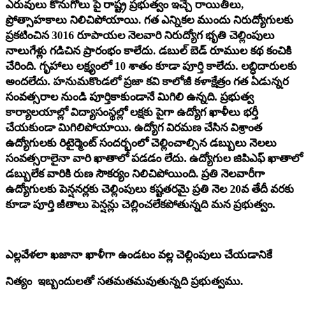
ఎరువులు కొనుగోలు పై రాష్ట్ర ప్రభుత్వం ఇచ్చే రాయితీలు,
ప్రోత్సాహకాలు నిలిచిపోయాయి. గత ఎన్నికల ముందు నిరుద్యోగులకు
ప్రకటించిన 3016 రూపాయల నెలవారి నిరుద్యోగ భృతి చెల్లింపులు
నాలుగేళ్లు గడిచిన ప్రారంభం కాలేదు. డబుల్ బెడ్ రూముల కథ కంచికి
చేరింది. గృహాలు లక్ష్యంలో 10 శాతం కూడా పూర్తి కాలేదు. లబ్ధిదారులకు
అందలేదు. హనుమకొండలో ప్రజా కవి కాలోజీ కళాక్షేత్రం గత ఏడున్నర
సంవత్సరాల నుండి పూర్తికాకుండానే మిగిలి ఉన్నది. ప్రభుత్వ
కార్యాలయాల్లో విద్యాసంస్థల్లో లక్షకు పైగా ఉద్యోగ ఖాళీలు భర్తీ
చేయకుండా మిగిలిపోయాయి. ఉద్యోగ విరమణ చేసిన విశ్రాంత
ఉద్యోగులకు రిటైర్మెంట్ సందర్భంలో చెల్లించాల్సిన డబ్బులు నెలలు
సంవత్సరాలైనా వారి ఖాతాలో పడడం లేదు. ఉద్యోగుల జిపిఎఫ్ ఖాతాలో
డబ్బులేక వారికి రుణ సౌకర్యం నిలిచిపోయింది. ప్రతి నెలవారీగా
ఉద్యోగులకు పెన్షనర్లకు చెల్లింపులు కష్టతరమై ప్రతి నెల 20వ తేదీ వరకు
కూడా పూర్తి జీతాలు పెన్షన్లు చెల్లించలేకపోతున్నది మన ప్రభుత్వం.
ఎల్లవేళలా ఖజానా ఖాళీగా ఉండటం వల్ల చెల్లింపులు చేయడానికే
నిత్యం ఇబ్బందులతో సతమతమవుతున్నది ప్రభుత్వము.