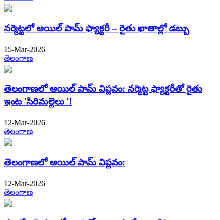
నర్మెట్టలో ఆయిల్ పామ్ ఫ్యాక్టరీ – రైతు ఖాతాల్లో డబ్బు
15-Mar-2026
తెలంగాణ
తెలంగాణలో ఆయిల్ పామ్ విప్లవం: నర్మెట్ట ఫ్యాక్టరీతో రైతు
ఇంట 'సిరిమల్లెలు '!
12-Mar-2026
తెలంగాణ
తెలంగాణలో ఆయిల్ పామ్ విప్లవం:
12-Mar-2026
తెలంగాణ