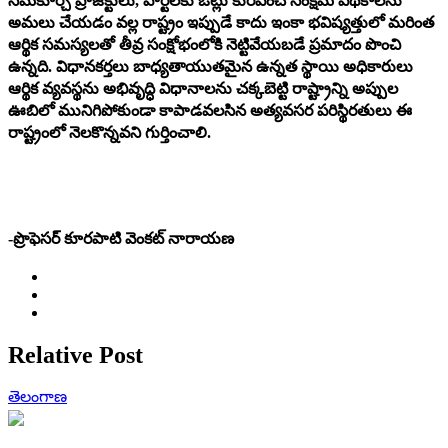
సమకూర్చే ప్రాజెక్టులు, పార్టీలకు ఓట్లు కురిపించే సంక్షేమ పథకాలను
అమలు చేయడం వల్ల రాష్ట్రం ఇప్పుడే కాదు ఇంకా భవిష్యత్తులో మరింత
ఆర్థిక సమస్యలతో తీవ్ర సంక్షోభంలోకి నెట్టివేయబడే ప్రమాదం పొంచి
ఉన్నది. విధానకర్తలు బాధ్యతాయుతమైన ఉన్నత స్థాయి అధికారులు
ఆర్థిక వ్యవస్థను అభివృద్ధి విధానాలను చక్కబెట్టి రాష్ట్రాన్ని అప్పుల
ఊబిలో మునిగిపోకుండా కాపాడవలసిన అత్యవసర పరిస్థిరతులు ఈ
రాష్ట్రంలో నెలకొన్నవని గుర్తించాలి.
-ప్రొఫెసర్ కూరపాటి వెంకట్ నారాయణ
Relative Post
తెలంగాణ