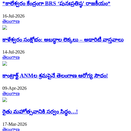
*కాలేశ్వరం కేంద్రంగా BRS ‘పునఃప్రతిష్ఠ’ రాజకీయం*
16-Jul-2026
తెలంగాణ
కాళేశ్వరం సంక్షోభం: అబద్ధాల లెక్కలు – అథారిటీ వాస్తవాలు
14-Jul-2026
తెలంగాణ
కాంట్రాక్ట్ ANMల శ్రమపైనే తెలంగాణ ఆరోగ్య సౌధం!
09-Apr-2026
తెలంగాణ
రైతు మహోత్సవానికి సర్వం సిద్ధం…!
17-Mar-2026
తెలంగాణ