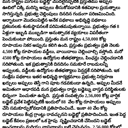
మన రాష్ట్రం మిగులు బడ్జెట్తో మొదలైనప్పటికీ ప్రస్తుతము అప్పుల
ఊబిలో చిక్కి మరిన్ని అప్పులు తీసుకోవడానికి శతవిధాల ప్రయత్నాలు
సాగిస్తున్నది. ప్రభుత్వ చెల్లింపులు దినదిన గండంగా పరిణమించింది.
ఆర్భాటంగా మొదలుపెట్టిన అనేక పథకాలు అభివృద్ధి పథకాలు
ప్రకటనలకు శంకుస్థాపనలకే పరిమితమవుతున్నాయి. ప్రభుత్వం గత 8
ఏళ్లుగా ఇబ్బడి ముబ్బడిగా అనుత్పాదక వ్యయాలు విపరీతంగా
పెంచుకుంటూ పోయింది. ప్రస్తుతం మన రాష్ట్రం 4,50,000 కోట్ల
రూపాయల నికర అప్పును కలిగి ఉంది. ప్రస్తుతం ప్రభుత్వం ప్రతి నెలకు
4,500 కోట్ల రూపాయల వడ్డీలు, వాయిదాలు చెల్లించాల్సి వస్తోంది. మరో
4500 కోట్ల రూపాయలు ఉద్యోగుల జీతభత్యాలు, పింఛన్లు చెల్లించడానికి
సరిపోతుంది. ఇక ప్రభుత్వానికి దినదినం సమకూరే రాబడులన్నీ
అప్పులకు, వడ్డీలకు ఉద్యోగుల జీతభత్యాలు పెన్షన్లకే సరిపోతుంది. ఇక
సంక్షేమ పథకాలు ఇతర అభివృద్ధి కార్యక్రమాలు ప్రభుత్వ నిర్వహణ
ఖర్చులు అప్పులు తెస్తే గాని పూట గడవకుండా ఉన్నది.. అప్పుల మీదనే
అమితంగా ఆధారపడి మన ప్రభుత్వం రాష్ట్ర బడ్జెట్ను వాస్తవ పరిస్థితులకు
భిన్నంగా పెంచుతూ ఉన్నది. ప్రస్తుత సంవత్సరం 2,56,000 కోట్ల వార్షిక
బడ్జెట్ ప్రవేశ పెట్టినప్పటికీ ఇందులో 88 వేల కోట్ల రూపాయలు అప్పులు
చేసి సమకూర్చుకోవడానికి ప్రతిపాదించిందే.. ఇంకా 40 వేల కోట్ల
రూపాయలు కేంద్ర గ్రాంట్లు రావచ్చునని బడ్జెట్లో ప్రతిపాదించింది. ఇంత పెద్ద
బడ్జెట్ కేవలం ప్రజలలో ఒక హైపు సృష్టించడానికి చేసిందని బడ్జెట్
అంచనాలను మరియు వాస్తవాలను బట్టి చెప్పవచ్చు. 2,56,000 కోట్లలో