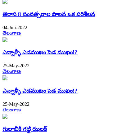
తెరాస 8 సంవత్సరాల పాలన ఒక పరిశీలన
04-Jun-2022
తెలంగాణ
ఎన్నాళ్ళీ ఎడముఖం పెడ ముఖం!?
25-May-2022
తెలంగాణ
ఎన్నాళ్ళీ ఎడముఖం పెడ ముఖం!?
25-May-2022
తెలంగాణ
గులాబీకి గట్టి ఝలక్