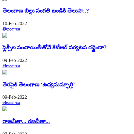
తెలంగాణ బిల్లు సంగతి బండికి తెలుసా..?
10-Feb-2022
తెలంగాణ
ఫ్లెక్సీల పంచాయితీతోనే కేటీఆర్ పర్యటన రద్ధైందా?
09-Feb-2022
తెలంగాణ
తెరపైకి తెలంగాణ ‘ఉద్యమస్ఫూర్తి’
09-Feb-2022
తెలంగాణ
రాజనీతా... రణనీతా...