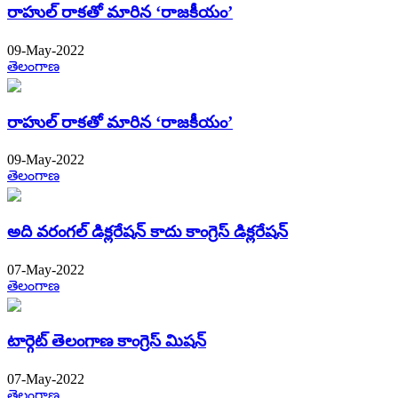
రాహుల్​ రాకతో మారిన ‘రాజకీయం’
09-May-2022
తెలంగాణ
రాహుల్​ రాకతో మారిన ‘రాజకీయం’
09-May-2022
తెలంగాణ
అది వరంగల్ డిక్లరేషన్ కాదు కాంగ్రెస్ డిక్లరేషన్
07-May-2022
తెలంగాణ
టార్గెట్​ తెలంగాణ కాంగ్రెస్​ మిషన్​
07-May-2022
తెలంగాణ