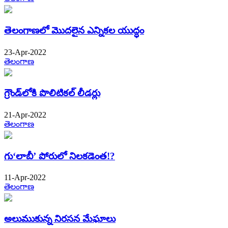
తెలంగాణలో మొదలైన ఎన్నికల యుద్ధం
23-Apr-2022
తెలంగాణ
గ్రౌండ్​లోకి పొలిటికల్​ లీడర్లు
21-Apr-2022
తెలంగాణ
గు‘లాబీ’ పోరులో నిలకడెంత!?
11-Apr-2022
తెలంగాణ
అలుముకున్న నిరసన మేఘాలు