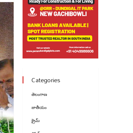
Categories
తెలంగాణ
జాతీయం
క్రైమ్