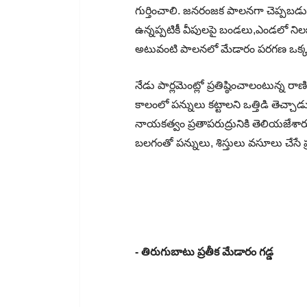
గుర్తించాలి. జనరంజక పాలనగా చెప్పబడుతున
ఉన్నప్పటికీ వీపులపై బండలు,ఎండలో ని
అటువంటి పాలనలో మేడారం పరగణ ఒక్కట
నేడు పార్లమెంట్లో ప్రతిష్ఠించాలంటున్న 
కాలంలో పన్నులు కట్టాలని ఒత్తిడి తెచ్చా
నాయకత్వం ప్రతాపరుద్రునికి తెలియజేశారు
బలగంతో పన్నులు, శిస్తులు వసూలు చేసే 
- తిరుగుబాటు ప్రతీక మేడారం గడ్డ