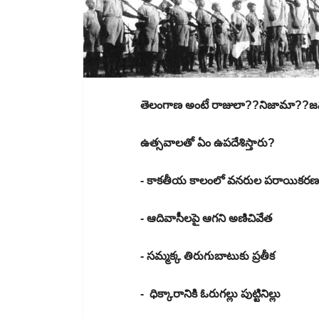
తెలంగాణ అంటే రాజులా??నిజామా??
ఉత్సవాలతో ఏం ఉపదేశిస్తారు?
- కాకతీయ కాలంలో వనరుల పరాయికరణ
- ఆదివాసీలపై ఆగని అణిచివేత
- సమ్మక్క తిరుగుబాటుకు ప్రతీక
- ధిక్కారానికి ఓరుగల్లు పుట్టినిల్లు