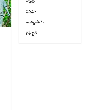
స్పోర్ట్స్
సినిమా
అంతర్జాతీయం
లైఫ్ స్టైల్