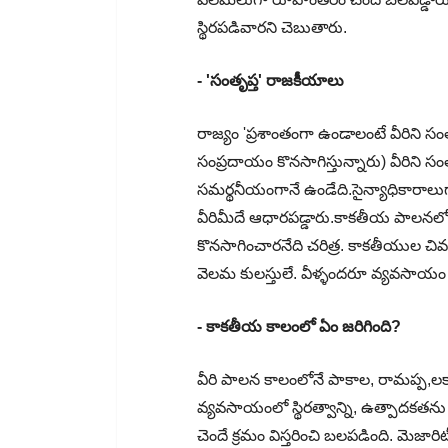
స్థిరపడివారని చెబుతారు.
- 'సంతృప్త' రాజకీయాలు
రాజ్యం 'ప్రశాంతంగా ఉండాలంటే వీరిని సం
సంప్రదాయం కొనసాగిస్తున్నారు) వీరిని స
సమర్థనీయంగానే ఉండేది.సైన్యాధికారాలుగా
వీరిమీదే ఆధారపడ్డారు.కాకతీయ పాలనల
కొనసాగించారనేది చరిత్ర. కాకతీయుల చివర
వెలమ కులస్తులే. వీళ్ళందరూ వ్యవసాయ
- కాకతీయ కాలంలో ఏం జరిగింది?
వీరి పాలన కాలంలోనే పాకాల, రామప్ప,లక
వ్యవసాయంలో స్థిరత్వాన్ని, ఉత్పాదకత
చెందే క్రమం విస్తరించి బలపడింది. మెజార