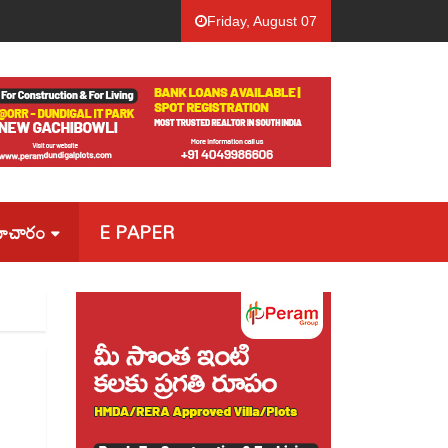
ం సిద్ధం…! |
ల్యాండ్ పూలింగ్ నోటిఫికేషన్ రద్దు.. |
Friday, August 07
సమాచారం
E PAPER