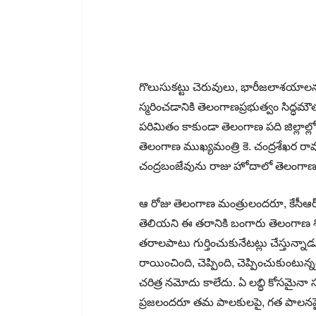
గొలుసుకట్టు చెరువులు, భారీజలాశయాలన
స్మరించడానికి తెలంగాణప్రభుత్వం సిద్ధమ
పరిమితం కాకుండా తెలంగాణ పది జిల్లాల్ల
తెలంగాణ ముఖ్యమంత్రి కె. చంద్రశేఖర ర
చంద్రబంజేవును రాజు హోదాలో తెలంగాణ ప్
ఆ రోజు తెలంగాణ మంత్రులందరూ, కేసీఆర్
తెలియని ఈ తరానికి బంగారు తెలంగాణ 
తరాలపాటు గుర్తించుకునేటట్లు చేస్తున్న
రాయించింది, చెప్పింది, చెప్పించుకుంట
చరిత్ర నమోదు కాలేదు. ఏ లబ్ధి కోసమైనా
ప్రజలందరూ తమ పాలకులపై, గత పాలనప