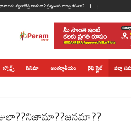
ాలను వ్యతిరేకిస్తే దాడులా? ప్రశ్నించిన వారిపై కేసులా? |
రైతు మహోత్సవానికి సర్వ
స్పోర్ట్స్
సినిమా
అంతర్జాతీయం
లైఫ్ స్టైల్
జిల్లా 
ాజులా??నిజామా??జనమా??