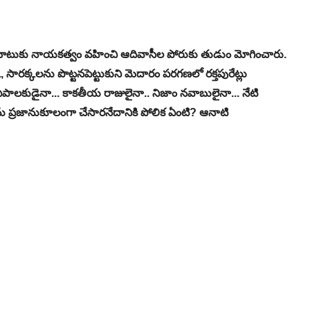
ుగుబాటుకు నాయకత్వం వహించి ఆదివాసీల పోరుకు తుడుం మోగించారు.
, సారక్కలను పొట్టనపెట్టుకుని మెదారం పరగణలో రక్తపురేట్లు
లకుడైనా... కాకతీయ రాజులైనా.. నిజాం నవాబులైనా... నేటి
ు ప్రజానుకూలంగా చేసారనేదానికి పోలిక ఏంటి? ఆనాటి