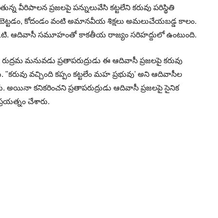
్న వీరిపాలన ప్రజలపై పన్నులువేసి కట్టలేని కరువు పరిస్థితి
లబెట్టడం, కోదండం వంటి అమానవీయ శిక్షలు అమలుచేయబడ్డ కాలం.
ి. ఆదివాసీ సమూహంతో కాకతీయ రాజ్యం సరిహద్దులో ఉంటుంది.
రాణి రుద్రమ మనువడు ప్రతాపరుద్రుడు ఈ ఆదివాసీ ప్రజలపై కరువు
డు. "కరువు వచ్చింది కప్పం కట్టలేం మహ ప్రభువు' అని ఆదివాసీల
. అయినా కనికరించని ప్రతాపరుద్రుడు ఆదివాసీ ప్రజలపై సైనిక
ప్రయత్నం చేశారు.