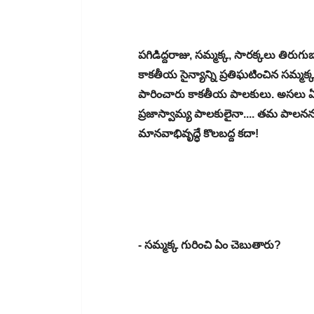
పగిడిద్దరాజు, సమ్మక్క, సారక్కలు తిర
కాకతీయ సైన్యాన్ని ప్రతిఘటించిన సమ్మక్క
పారించారు కాకతీయ పాలకులు. అసలు ఏపా
ప్రజాస్వామ్య పాలకులైనా.... తమ పాలనన
మానవాభివృద్ధే కొలబద్ద కదా!
- సమ్మక్క గురించి ఏం చెబుతారు?