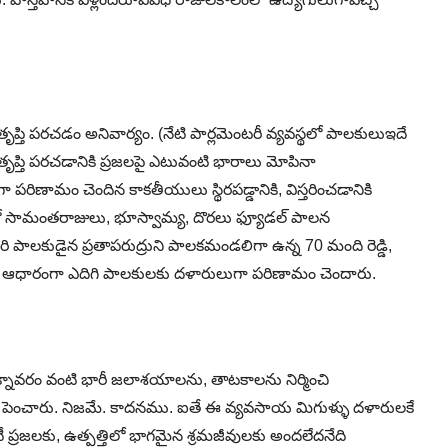
తృప్తి పరచడం అనివార్యం. (నేటి పార్లమెంటరీ వ్యవస్థలో పాలకులుఇదే
ంతృప్తి పరచడానికి ప్రజలపై ఎటువంటి భారాలు మోపినా
 పరిణామం చెందిన కాకతీయులు స్థిరపడ్డానికి, విస్తరించడానికి
ో సామంతరాజులు, భూస్వామ్య, దొరలు ఫ్యూడల్ పాలన
ి పాలకుడైన ప్రతాపరుద్రుని పాలకమండలిగా ఉన్న 70 మంది రెడ్డి,
ం ఆధారంగా ఎదిగి పాలకులకు దళారులుగా పరిణామం చెందారు.
్నావరం వంటి భారీ జలాశయాలను, తాటకాలను నిర్మించి
ను పెంచారు. నిజమే. కాదనము. ఐతే ఈ వ్యవసాయ మిగుళ్ళు దళారులకే
ిటీ ప్రజలకు, ఉత్పత్తిలో భాగమైన శ్రమజీవులకు అందలేదనేది