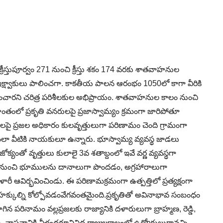
స్తుపూర్వం 271 నుంచి క్రీస్తు శకం 174 వరకు శాతవాహనుల
ఇక్ష్వాకులు పాలించగా. కాకతీయ పాలన ఆరంభం 1050లో కాగా వీరికి
ించారని చరిత్ర పరిశీలకుల అభిప్రాయం. శాతవాహనుల కాలం నుంచి
ంతంలో ప్రకృతి వనరులపై ప్రజాస్వామ్యం క్రమంగా జారిపోతూ
్టలపై ప్రజల అధికారం కులవృత్తులుగా పరిణామం చెంది గ్రామంగా
సంఘంలా వీటికి నాయకులూ ఉన్నారు. భూస్వామ్య వ్యవస్థ జాడలు
యంతో వృత్తులు కులాలై 3వ శతాబ్దంలో ఇవే వర్ణ వ్యవస్థగా
ుల నుంచి భూములను దానాలుగా పొందడం, అగ్రహారాలుగా
 ఆవిర్భవించిండు. ఈ పరిణామక్రమంగా ఉత్పత్తిలో ప్రత్యక్షంగా
 హక్కుల్ని కోల్పోవడంవేగవంతమైంది.ప్రకృతితో అవినాభావ సంబంధం
 పరినామం వల్లప్రజలకు రాజ్యానికి దళారులుగా బ్రాహ్మణ, రెడ్డి,
వాస్తవానికి వీళ్లందరూవివిధ రాజులకాలంలో ఉద్యోగులుగావచ్చి