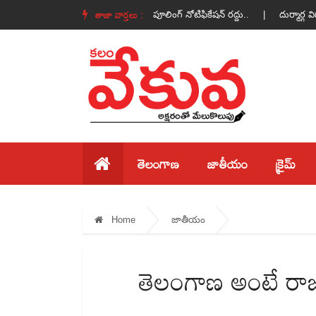
తాజా వార్తలు :
ానికి సర్వం సిద్ధం…! |
ల్యాండ్ పూలింగ్ నోటిఫికేషన్ రద్దు.. |
దుర్మార్గ విధాన
తెలంగాణ
జాతీయం
క్రైమ్
Home
జాతీయం
తెలంగాణ అంటే ర