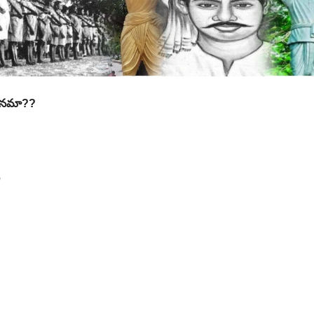
జనమా??