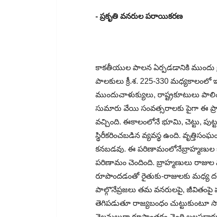
- ప్రకృతి వనరుల పరాయికరణ
కాకతీయుల పాలన ఏర్పడడానికి ముందు క్రీ
పాలకులు క్రీ.శ. 225-330 మధ్యకాలంలో 
ముందుచాళుక్యులు, రాష్ట్రకూటులు పాల
సుమారు వేయి సంవత్సరాలకు పైగా ఈ ప్రా
వచ్చింది. ఈకాలంలోనే భూమి, చెట్టు, పుట
స్థిరీకరించబడిన వ్యవస్థ ఉంది. వృత్తి
కనబడవు. ఈ పరిణామంలోనేబ్రాహ్మణుల జోక్
పరిణామం చెందింది. బ్రాహ్మణులు రాజ
రూపొందడంతో రైతుకు-రాజులకు మధ్య దళారీ
పాల్గొనేప్రజలు తమ వనరులపై, జీవితంపై
తెగిపడుతూ రాజ్యబంధం చుట్టుకుంటూ సాగిన
వెలమలుగా రూపాంతరం చెంది బలపడ్డారు. 