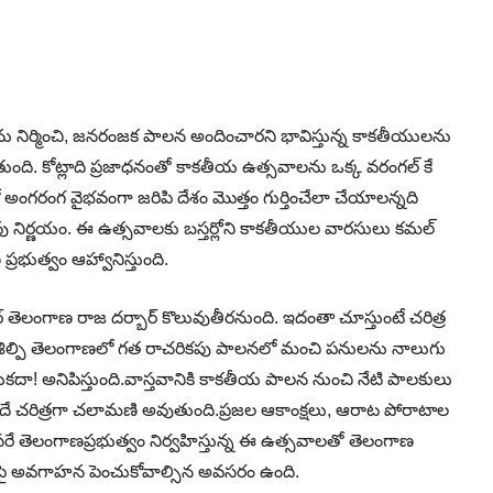
ు నిర్మించి, జనరంజక పాలన అందించారని భావిస్తున్న కాకతీయులను
ౌతుంది. కోట్లాది ప్రజాధనంతో కాకతీయ ఉత్సవాలను ఒక్క వరంగల్ కే
ో అంగరంగ వైభవంగా జరిపి దేశం మొత్తం గుర్తించేలా చేయాలన్నది
ావు నిర్ణయం. ఈ ఉత్సవాలకు బస్తర్లోని కాకతీయుల వారసులు కమల్
రభుత్వం ఆహ్వానిస్తుంది.
 తెలంగాణ రాజ దర్బార్ కొలువుతీరనుంది. ఇదంతా చూస్తుంటే చరిత్ర
శిల్పి తెలంగాణలో గత రాచరికపు పాలనలో మంచి పనులను నాలుగు
ాడుకదా! అనిపిస్తుంది.వాస్తవానికి కాకతీయ పాలన నుంచి నేటి పాలకులు
ున్నదే చరిత్రగా చలామణి అవుతుంది.ప్రజల ఆకాంక్షలు, ఆరాట పోరాటాల
 సరే తెలంగాణప్రభుత్వం నిర్వహిస్తున్న ఈ ఉత్సవాలతో తెలంగాణ
ై అవగాహన పెంచుకోవాల్సిన అవసరం ఉంది.