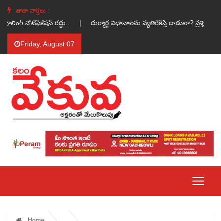
తాజా వార్తలు :
్ పూలింగ్ నోటిఫికేషన్ రద్దు.. |
దుర్మార్గ విధానాలను వ్యతిరేకిస్తే దాడులా? ప్రశ్ని
Friday, August 07
Home