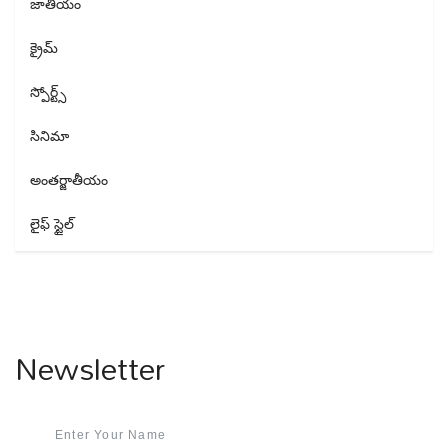
జాతీయం
క్రైమ్
స్పోర్ట్స్
సినిమా
అంతర్జాతీయం
లైఫ్ స్టైల్
Newsletter