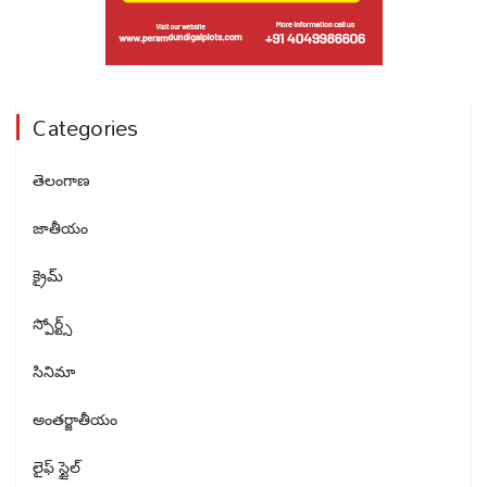
Categories
తెలంగాణ
జాతీయం
క్రైమ్
స్పోర్ట్స్
సినిమా
అంతర్జాతీయం
లైఫ్ స్టైల్