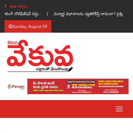
తాజా వార్తలు :
 పూలింగ్ నోటిఫికేషన్ రద్దు.. |
దుర్మార్గ విధానాలను వ్యతిరేకిస్తే దాడులా? ప్రశ్ని
Sunday, August 09