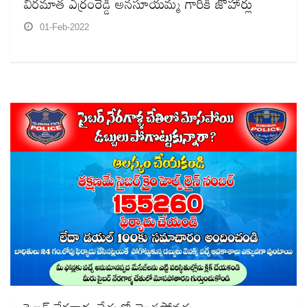
వీరమాత ఎర్రంరెడ్డి అనసూయమ్మ గారికి జోహార్లు
01-Feb-2022