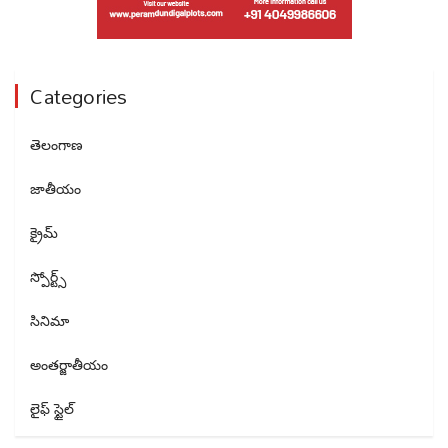
Categories
తెలంగాణ
జాతీయం
క్రైమ్
స్పోర్ట్స్
సినిమా
అంతర్జాతీయం
లైఫ్ స్టైల్