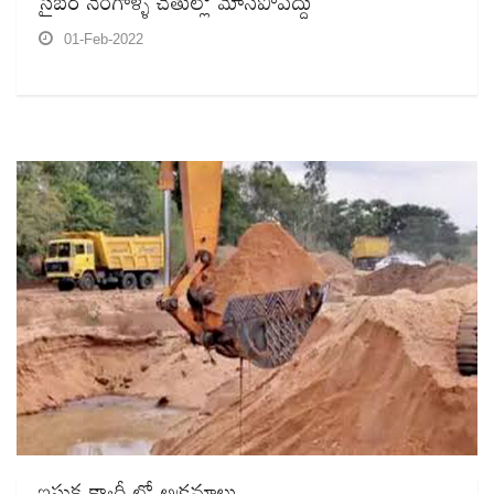
సైబర్ నేరగాళ్ళ చేతుల్లో మోసపోవద్దు
01-Feb-2022
ఇసుక క్వారీ లో అక్రమాలు