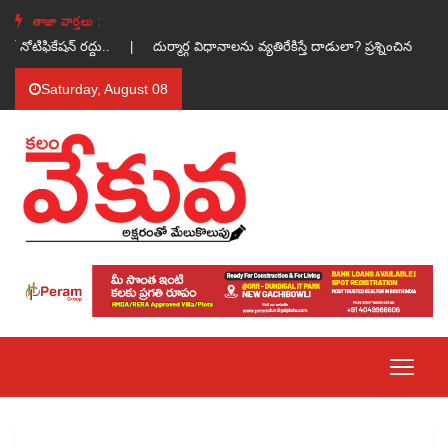
తాజా వార్తలు :
్ నోటిఫికేషన్ రద్దు.. |
దుర్మార్గ విధానాలను వ్యతిరేకిస్తే దాడులా? ప్రశ్నించిన వార
Saturday, August 08