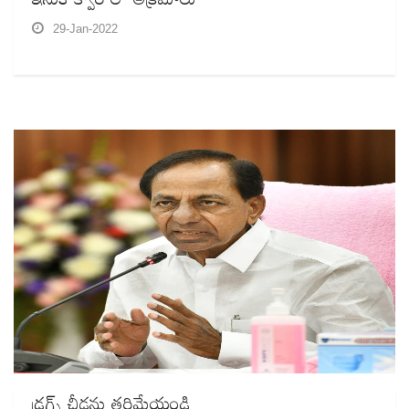
29-Jan-2022
డ్రగ్స్‌ చీడను తరిమేయండి