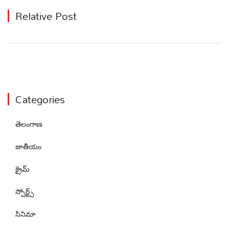
Relative Post
Categories
తెలంగాణ
జాతీయం
క్రైమ్
స్పోర్ట్స్
సినిమా