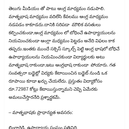
తెలుగు మీడియం తో పాటు ఆంగ్ల మాధ్యమం నడుపాలి.
మాతృభాష మాధ్యమం వదిలేసి కేవలము ఆంగ్ల మాధ్యమం
నడపడం కాకూడదు.దానికి సరిపడా మౌలిక వసతులు
కల్పించకుండా,ఆంగ్ల మాధ్యమం లో బోధించే ఉపాధ్యాయులను
నియమించకుండా ఆంగ్లా మధ్యమం పెట్టడం అనేది విఫలం కాక
తప్పదు.ఇంతకు ముందే సక్సెస్ స్కూల్స్ పెట్టి ఆంగ్ల భాషలో బోధిచే
ఉపాధ్యాయులను నియమించకుండా విద్యార్థులకు అటు
మాతృభాష రాకుండా,ఇటు ఆంగ్లభాష రాకుండా పోయారు. గత
సంవత్సరా బడ్జెట్లో విద్యకు కేటాయించిన బడ్జెట్ నుండి ఒక
రూపాయి కూడా ఖర్చు చేయలేదు. ప్రస్తుతం విద్యాకోసం
రూ.72987 కోట్లు కేటాయిస్తున్నామని చెప్పి ఏమేరకు
అమలుచేస్తారనేది ప్రశ్నార్ధకమే.
– మాతృభాషకు ప్రాధాన్యత అవసరం:
లింగారెడ్డి, ఉపాధ్యాయ సంఘం ప్రతినిధి