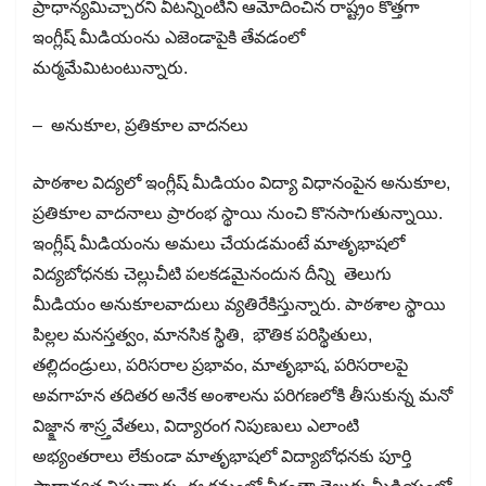
ప్రాధాన్యమిచ్చారని వీటన్నింటిని ఆమోదించిన రాష్ట్రం కొత్తగా
ఇంగ్లీష్ మీడియంను ఎజెండాపైకి తేవడంలో
మర్మమేమిటంటున్నారు.
– అనుకూల, ప్రతికూల వాదనలు
పాఠశాల విద్యలో ఇంగ్లీష్ మీడియం విద్యా విధానంపైన అనుకూల,
ప్రతికూల వాదనాలు ప్రారంభ స్థాయి నుంచి కొనసాగుతున్నాయి.
ఇంగ్లీష్ మీడియంను అమలు చేయడమంటే మాతృభాషలో
విద్యబోధనకు చెల్లుచీటి పలకడమైనందున దీన్ని తెలుగు
మీడియం అనుకూలవాదులు వ్యతిరేకిస్తున్నారు. పాఠశాల స్థాయి
పిల్లల మనస్తత్వం, మానసిక స్థితి, భౌతిక పరిస్థితులు,
తల్లిదండ్రులు, పరిసరాల ప్రభావం, మాతృభాష, పరిసరాలపై
అవగాహన తదితర అనేక అంశాలను పరిగణలోకి తీసుకున్న మనో
విజ్క్షాన శాస్ర్తవేతలు, విద్యారంగ నిపుణులు ఎలాంటి
అభ్యంతరాలు లేకుండా మాతృభాషలో విద్యాబోధనకు పూర్తి