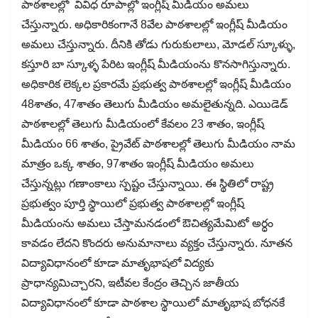
పాఠశాలల్లో వివిధ రూపాల్లో ఇంగ్లీష్ మీడియం అమలు
చేస్తున్నారు. అధికారికంగానే 8వేల పాఠశాలల్లో ఇంగ్లీష్ మీడియం
అమలు చేస్తున్నారు. దీనికి తోడు గురుకులాలు, మోడల్ స్కూళ్ళు,
కస్తూరి బా స్కూళ్ళ పేరిట ఇంగ్లీష్ మీడియంను కొనసాగిస్తున్నారు.
అధికారిక లెక్కల ప్రకారమే ప్రభుత్వ పాఠశాలల్లో ఇంగ్లీష్ మీడియం
48శాతం, 47శాతం తెలుగు మీడియం అమలైతున్నది. ఎయిడెడ్
పాఠశాలల్లో తెలుగు మీడియంలో కేవలం 23 శాతం, ఇంగ్లీష్
మీడియం 66 శాతం, ప్రైవేట్ పాఠశాలల్లో తెలుగు మీడియం నామ
మాత్రం ఒక్క శాతం, 97శాతం ఇంగ్లీష్ మీడియం అమలు
చేస్తున్నట్లు గణాంకాలు స్పష్టం చేస్తున్నాయి. ఈ స్థితిలో రాష్ట్ర
ప్రభుత్వం పూర్తి స్థాయిలో ప్రభుత్వ పాఠశాలల్లో ఇంగ్లీష్
మీడియంను అమలు చేస్తామనడంలో ఔచిత్యమేమిటో అర్ధం
కావడం లేదని కొందరు అనుమానాలు వ్యక్తం చేస్తున్నారు. నూతన
విద్యావిధానంలో కూడా మాతృభాషలో విద్యకు
ప్రాధాన్యమిచ్చారని, ఇటీవల కేంద్రం తెచ్చిన జాతీయ
విద్యావిధానంలో కూడా పాఠశాల స్థాయిలో మాతృభాష బోధనకే