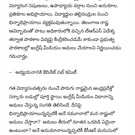
విద్యారంగ నిపుణులు, ఉపాధ్యాయ వర్గాల నుంచి అనుకూల,
ప్రతికూల అభిప్రాయాలు, విద్యార్ధుల తల్లిదండ్రుల నుంచి
భిన్నాభిప్రాయాలు వ్యక్తమవుతున్నాయి. తెలంగాణ రాష్ట
ఆవిర్భావంతో పాటు అధికారంలోకి వచ్చిన టీఆర్ఎస్ ఏడేళ్ళ
తర్వాత పాఠశాల విద్యపై కేంద్రీకరించడమే కాకుండా ప్రభుత్వ
పాఠశాలల్లో ఇంగ్లీష్ మీడియం అమలు చేయాలని నిర్ణయించడం
గమనార్హం.
– అధ్యయనానికి కేబినేట్ సబ్ కమిటీ
గత విద్యాసంవత్సరం నుంచే పొరుగు రాష్టమైన ఆంధ్రప్రదేశ్లో
సర్కారు బడుల్లో పూర్తి స్థాయి ఇంగ్లీష్ మీడియం విధానాన్ని
అమలు చేస్తున్న సంగతి తెలిసిందే. దీనిపై
భిన్నాభిప్రాయాలున్నప్పటికీ అదే నమూనాలో మన రాష్టంలో
అమలు చేస్తారా? అమలు తీరులో నూతన ఒరవడి ఏమైనా
ఉంటుందా? అనే అనుమానాలున్నప్పటికీ కేసీఆర్ మనుసులో