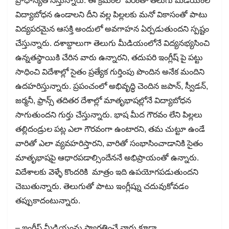
ప్రాధాన్యత నిస్తున్నారు. ఈ క్రమంలో వీరంతా తెలుగు మీడియంలో
విద్యాబోధన ఉండాలని దీని వల్ల పిల్లలకు మనో వికాసంతో పాటు
విద్యపరమైన ఆసక్తి అందులో అవగాహన ఏర్పడుతుందని స్పష్టం
చేస్తున్నారు. దశాబ్దాలుగా తెలుగు మీడియంలోనే విద్యనభ్యసించి
ఉన్నతస్థాయికి చేరిన వారు ఉన్నారని, తదుపరి ఇంగ్లీష్ పై పట్టు
సాధించి విదేశాల్లో సైతం ప్రత్యేక గుర్తింపు పొందిన అనేక మందిని
ఉదహరిస్తున్నారు. ప్రపంచంలో అభివృద్ధి చెందిన జపాన్, స్వీడన్,
జర్మనీ, ఫ్రాన్స్ తదితర దేశాల్లో మాతృభాషల్లోనే విద్యాబోధన
సాగుతుందని గుర్తు చేస్తున్నారు. భాష మీద గౌరవం లేని పిల్లలు
తల్లిదండ్రుల పట్ల ఎలా గౌరవంగా ఉంటారని, తమ చుట్టూ ఉండే
వారితో ఎలా వ్యవహరిస్తారని, వారితో సంభాసించాడానికి సైతం
మాతృభాషపై ఆధారపడాల్సిందేననే అభిప్రాయంతో ఉన్నారు.
విదేశాలకు వెళ్ళే కొందరికి మాత్రం ఇది ఉపయోగపడుతుందని
చెబుతున్నారు. తెలుగుతో పాటు ఇంగ్లీష్ను చదువుకోవడం
తప్పుకాదంటున్నారు.
– ఇంగ్లీష్ మీడియంను స్వాగతించే వారు కూడా