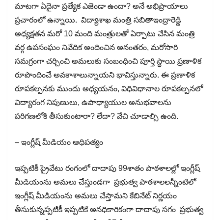
మాటగా ఏదైనా ప్రత్యేక ఎజెండా ఉందా? అనే అభిప్రాయాలు
ప్రచారంలో ఉన్నాయి. విద్యాశాఖ మంత్రి సబితాఇంద్రారెడ్డి
అధ్యక్షతన మరో 10 మంది మంత్రులతో ఏర్పాటు చేసిన మంత్రి
వర్గ ఉపసంఘం నివేదిక అందించిన అనంతరం, మరోసారి
సమగ్రంగా చర్చించి అమలుకు సంబంధించి పూర్తి స్థాయి ప్రణాళిక
రూపొందించే అవకాశాలున్నాయని భావిస్తున్నారు. ఈ ప్రణాళిక
రూపకల్పనకు ముందు అధ్యయనం, విధివిధానాల రూపకల్పనలో
విద్యారంగ నిపుణులు, ఉపాధ్యాయుల అనుభవాలను
పరిగణలోకి తీసుకుంటారా? లేదా? వేచి చూడాల్సి ఉంది.
– ఇంగ్లీష్ మీడియం ఆధిపత్యం
ఇప్పటికీ ప్రైవేటు రంగంలో దాదాపు 99శాతం పాఠశాలల్లో ఇంగ్లీష్
మీడియంను అమలు చేస్తుండగా ప్రభుత్వ పాఠశాలలన్నీంటిలో
ఇంగ్లీష్ మీడియంను అమలు చేస్తామని కేబినేట్ నిర్ణయం
తీసుకున్నప్పటికీ ఇప్పటికే అనధికారికంగా దాదాపు సగం ప్రభుత్వ