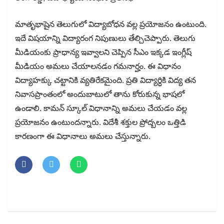
మాతృభాషైన తెలుగులో విద్యాబోధన వల్ల ప్రయోజనం ఉంటుంది.
ఇదే విషయాన్ని విద్యారంగ నిపుణులు తేల్చిచెప్పారు. తెలుగు
మీడియంకు ప్రాధాన్య ఇవ్వాలని చెప్పిన సీఎం ఇక్కడ ఇంగ్లీష్
మీడియం అమలు చేయాలనడం గమనార్హం. ఈ విధానం
విద్యాహక్కు చట్టానికి వ్యతిరేకమైంది. ప్రతి విద్యార్ధికి విద్య తన
నివాసప్రాంతంలో అందుబాటులో తాను కోరుకున్న భాషలో
ఉండాలి. కామన్ స్కూల్ విధానాన్ని అమలు చేయడం వల్ల
ప్రయోజనం ఉంటుందన్నారు. విదేశీ శక్తుల ప్రోద్బలం ఒత్తిడి
కారణంగా ఈ విధానాలు అమలు చేస్తున్నారు.