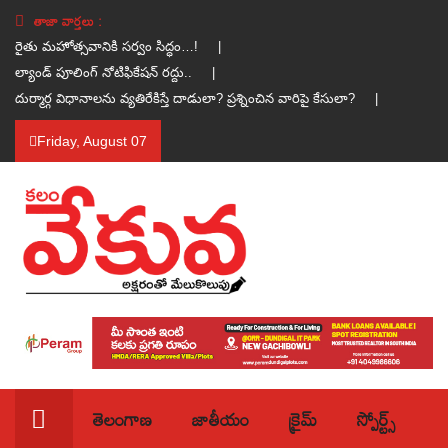
తాజా వార్తలు :
రైతు మహోత్సవానికి సర్వం సిద్ధం…! |
ల్యాండ్ పూలింగ్ నోటిఫికేషన్ రద్దు.. |
దుర్మార్గ విధానాలను వ్యతిరేకిస్తే దాడులా? ప్రశ్నించిన వారిపై కేసులా? |
Friday, August 07
తెలంగాణ
జాతీయం
క్రైమ్
స్పోర్ట్స్