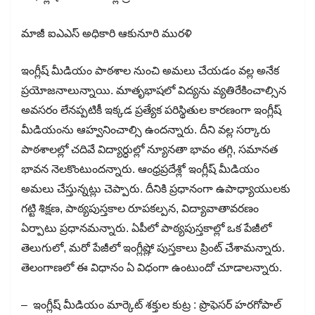
మాజీ ఐఎఎస్ అధికారి ఆకునూరి మురళి
ఇంగ్లీష్ మీడియం పాఠశాల నుంచి అమలు చేయడం వల్ల అనేక
ప్రయోజనాలున్నాయి. మాతృభాషలో విద్యను వ్యతిరేకించాల్సిన
అవసరం లేనప్పటికీ ఇక్కడ ప్రత్యేక పరిస్థితుల కారణంగా ఇంగ్లీష్
మీడియంను ఆహ్వనించాల్సి ఉందన్నారు. దీని వల్ల సర్కారు
పాఠశాలల్లో చదివే విద్యార్ధుల్లో న్యూనతా భావం తగ్గి, సమానత
భావన నెలకొంటుందన్నారు. ఆంధ్రప్రదేశ్లో ఇంగ్లీష్ మీడియం
అమలు చేస్తున్నట్లు చెప్పారు. దీనికి ప్రధానంగా ఉపాధ్యాయులకు
గట్టి శిక్షణ, పాఠ్యపుస్తకాల రూపకల్పన, విద్యావాతావరణం
ఏర్పాటు ప్రధానమన్నారు. ఏపీలో పాఠ్యపుస్తకాల్లో ఒక పేజీలో
తెలుగులో, మరో పేజీలో ఇంగ్లీష్లో పుస్తకాలు ప్రింట్ చేశామన్నారు.
తెలంగాణలో ఈ విధానం ఏ విధంగా ఉంటుందో చూడాలన్నారు.
– ఇంగ్లీష్ మీడియం మార్కెట్ శక్తుల కుట్ర : ప్రొఫెసర్ హరగోపాల్