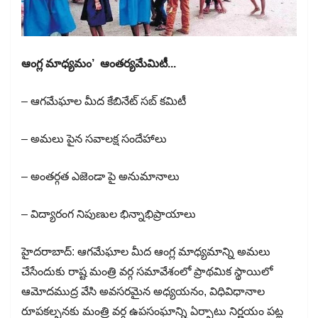
ఆంగ్ల మాధ్యమం’ ఆంతర్యమేమిటీ...
– ఆగమేఘాల మీద కేబినేట్ సబ్ కమిటీ
– అమలు పైన సవాలక్ష సందేహాలు
– అంతర్గత ఎజెండా పై అనుమానాలు
– విద్యారంగ నిపుణుల భిన్నాభిప్రాయాలు
హైదరాబాద్: ఆగమేఘాల మీద ఆంగ్ల మాధ్యమాన్ని అమలు
చేసేందుకు రాష్ట మంత్రి వర్గ సమావేశంలో ప్రాథమిక స్థాయిలో
ఆమోదముద్ర వేసి అవసరమైన అధ్యయనం, విధివిధానాల
రూపకల్పనకు మంత్రి వర్గ ఉపసంఘాన్ని ఏర్పాటు నిర్ణయం పట్ల