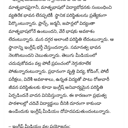
మాతృభాషపైగానీ, మాతృభాషలో విద్యాబోధనకు సంబంధించి
వ్యతిరేక భావన లేనప్పటికీ స్థానిక పరిస్థితులను ప్రత్యేకంగా
పేర్కొంటున్నారు. ఫ్రాన్స్, జర్మనీ, జపాన్లలో విద్యంతా
మాతృభాషలోనే ఉంటుందని, వేరే భాషకు అవకాశం
లేదంటున్నారు. మన దగ్గర అలాంటి పరిస్థితి లేదంటున్నారు. ఆ
స్థానాన్ని ఇంగ్లీష్ భర్తీ చేస్తుందన్నారు. సమానత్వ భావన
నెలకొంటుందని చెబుతున్నారు. తెలుగు మీడియంలో
చదువుకోవడం వల్ల పోటీ ప్రపంచంలో నెగ్గుకరాలేక
పోతున్నారంటున్నారు. ప్రధానంగా వృత్తి విద్య, కోడింగ్, పోటీ
పరీక్షలు, విదేశీ అవకాశాలు, ఉన్నత విద్యతో పాటు రోజువారీ
జీవన పరిస్థితులకు కూడా ఇంగ్లీష్ అనివార్యమైన పరిస్థితి
ఏర్పడిందనే వాదన వినిపిస్తున్నారు. ఈ కారణంగా ప్రభుత్వ
పాఠశాలల్లో చదివే విద్యార్ధులు దీనికి దూరంగా కాకుండా
ఉండేందుకు ఇంగ్లీష్ మీడియం దోహదపడుతుందంటున్నారు.
– ఇంగ్లీష్ మీడియం వల్ల ప్రయోజనం: