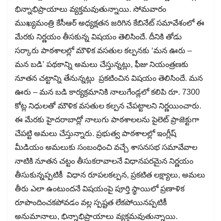
భిన్నాభిప్రాయాలు వ్యక్తమవుతున్నాయి. సోమవారం
ముఖ్యమంత్రి కేసీఆర్ అధ్యక్షతన జరిగిన కేబినేట్ సమావేశంలో ఈ
మేరకు నిర్ణయం తీసకున్న విషయం తెలిసిందే. దీనికి తోడు
సర్కారు పాఠశాలల్లో మౌళిక వసతుల కల్పనకు ‘మన ఊరు –
మన బడి’ పథకాన్ని అమలు చేస్తున్నట్లు, ఫీజు నియంత్రణకు
నూతన చట్టాన్ని తేనున్నట్లు ప్రకటించిన విషయం తెలిసిందే. మన
ఊరు – మన బడి కార్యక్రమానికి నాలుగేండ్లలో కలిపి రూ. 7300
కోట్ల నిధులతో మౌళిక వసతుల కల్పన చేపట్టాలని నిర్ణయించారు.
ఈ మేరకు హైదరాబాద్లో నాలుగు పాఠశాలలను పైలెట్ ప్రాజెక్టుగా
చేపట్టి అమలు చేస్తున్నారు. ప్రభుత్వ పాఠశాలల్లో ఇంగ్లీష్
మీడియం అమలుకు సంబంధించి వచ్చే శాసనసభ సమావేవాల
నాటికి నూతన చట్టం తీసుకరావాలనే విధానపరమైన నిర్ణయం
తీసుకున్నప్పటికీ విధాన రూపలకల్పన, ప్రకటిత లక్ష్యాలు, అమలు
తీరు ఎలా ఉంటుందనే విషయంపై పూర్తి స్థాయిలో ప్రణాళిక
రూపొందించకపోవడం వల్ల స్పష్టత లేకపోయినప్పటికీ
అనుమానాలు, భిన్నాభిప్రాయాలు వ్యక్తమవుతున్నాయి.