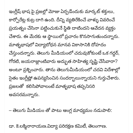
ఇంగ్లీష్ భాష పై ప్రజల్లో మోజు ఏర్పడేందుకు మార్కట్ శక్తులు,
కార్పోరేట్ల కుట్ర దాగి ఉంది. దీన్ని వ్యతిరేకించే వాళ్ళు వివరించే
ప్రయత్నం చేసినా పట్టించుకునే స్థితి దాటిందని ఆవేదన వ్యక్తం
చేశారు. ఈ మేరకు ఆ స్థాయిలో ప్రచారం కొనసాగుతుందన్నారు.
మాతృభాషలో విద్యాబోధన మానవ వికాసానికి దోహదం
చేస్తుందన్నారు. తెలుగు మీడియంలో చదువుకోకుంటే ఒక గద్దర్,
గోరటి, జయరాజ్లాంటివారు అద్భుత సాహిత్య సృష్టి చేసేవారా?
అంటూ ప్రశ్నించారు. తాను తెలుగుమీడియంలో చదవి విదేశాల్లో
సైతం ఇంగ్లీష్లో ఉపన్యసించిన సందర్భాలున్నాయని గుర్తుచేశారు.
ప్రజలతో కలిసిపోవాలంటే మాతృభాష తప్పనిసరి
అవసరమన్నారు.
– తెలుగు మీడియం తో పాటు ఆంగ్ల మాధ్యమం నడుపాలి:
డా. కె.లక్మినారాయణ.విద్యా పరిరక్షణ కమిటీ, తెలంగాణ.