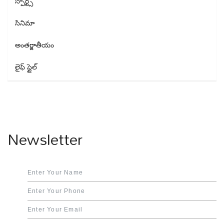
స్పోర్ట్స్
సినిమా
అంతర్జాతీయం
లైఫ్ స్టైల్
Newsletter