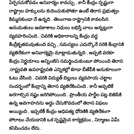
ఏర్పరచుకోవడం అనివార్యం కావచ్చు . కానీ కేంద్రం స్పష్టంగా
రాష్ట్రాల హక్కులను కుదించుకుపోతూ ఉంటే తెరాస ప్రభుత్వం
కిమ్మనకుండా నే ఉన్నది . తెలంగాణ రాష్ట్రానికి కావలసిన
అనుమతులు అవకాశాలు నిధులు లభిస్తే చాలు అన్నట్లుగా
వ్యవహరించింది . చివరికి అధికారాలన్ని కేంద్రం వద్ద
కేంద్రీకృతమవుతుంది వచ్చి , సమస్యలు ఎదుర్కొనే సరికి కేంద్రానికి
వ్యతిరేకంగా అనివార్యమై మాట్లాడుతున్నది . అప్పటి వరకూ
కేంద్రం నిర్ణయాలు అన్నింటిని సమర్థించుకుంటూ పోయింది తెరాస
.రాష్ట్రపతి ఉపరాష్ట్రపతి ఎన్నికల్లో కూడా బీజేపీకి అనుకూలంగా
ఓటు వేసింది . చివరికి విద్యుత్ బిల్లులు వ్యవసాయ చట్టాల
సందర్భంలో కేంద్రాన్ని తెరాస వ్యతిరేకించింది . కానీ అప్పటికే
జరగాల్సిన నష్టం జరిగిపోయింది . ప్రాంతీయ పార్టీల పట్ల బిజెపికి
ఉన్న అవగాహనను అర్ధం చేసుకొవడంలో తెరాస విఫలం
అయ్యింది . ఇప్పటికీ కేంద్రం ఆధిపత్య ధోరణికి వ్యతిరేకంగా
పోరాటం చేయడానికి ఒక స్పష్టమైన కార్యక్రమం , నిర్మాణం ఏమీ
కనిపించడం లేదు .