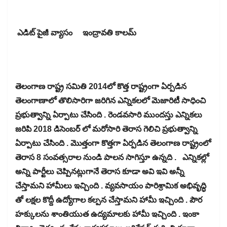
ఎడిట్ పైజీ వ్యాసం ఇంద్రావతి కాలమ్
తెలంగాణ రాష్ట్ర సమితి 2014లో కొత్త రాష్ట్రంగా ఏర్పడిన
తెలంగాణాలో తొలిసారిగా జరిగిన ఎన్నికలలో మెజారిటీ సాధించి
ప్రభుత్వాన్ని ఏర్పాటు చేసింది . రెండవసారి ముందస్తు ఎన్నికలు
జరిపి 2018 డిసెంబర్ లో మరోసారి తెరాస గెలిచి ప్రభుత్వాన్ని
ఏర్పాటు చేసింది . మొత్తంగా కొత్తగా ఏర్పడిన తెలంగాణ రాష్ట్రంలో
తెరాస 8 సంవత్సరాల నుండి పాలన సాగిస్తూ ఉన్నది . ఎన్నికల్లో
అన్ని పార్టీలు చెప్పినట్లుగానే తెరాస కూడా అవి ఇవి అన్నీ
చేస్తామని హామీలు ఇచ్చింది . వ్యవసాయం పారిశ్రామిక అభివృద్ధి
తో లక్షల కొద్దీ ఉద్యోగాల కల్పన చేస్తామని హామీ ఇచ్చింది . పౌర
హక్కులను శాంతియుత ఉద్యమాలకు హామీ ఇచ్చింది . ఇంకా