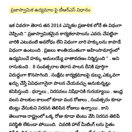
ప్రజాస్వామిక ఉద్యమాల పై టీఆర్ఎస్ విధానం
ఇక చివరగా తెరాస తన 2014 ఎన్నికల ప్రణాళిక లోనే ఈ విధంగా
చెప్పింది “ ప్రజాస్వామికమైన కార్యకలాపాలను ఎవరు చేపట్టినా
వారికి ఎటువంటి అవరోధం లేని విధంగా వారి హక్కులను కాపాడే
విధంగా ఉంటుంది . ప్రజలు శాంతియుతంగా అహింసామార్గంలో
ఉద్యమించే హక్కు అమలయ్యే వాతావరణం నిర్మిస్తుంది “ . అని
రాసుకుంది . 8 సంవత్సరాల తెరాస పాలన దీనికి పూర్తిగా
విరుద్ధంగా కొనసాగింది . సంక్షేమ కార్యక్రమాలపై డబ్బు ఎక్కువగా
ఖర్చు చేస్తే ఏవిధంగానైనా పాలన చేయవచ్చు అనుకున్నట్లు
కనిపిస్తుంది . ధర్నాలు , నిరసనలు నిషేధానికి గురయ్యాయి . ఆంధ్ర
వలస పాలకుల కాలంలో కూడా వంద రోజులు , సంవత్సరం కూడా
టెంట్లు వేసుకుని నిరసన తెలిపిన రోజులు ఉన్నాయి . కాని
తెలంగాణ రాష్ట్రంలో ఒక్క రోజు కూడా టెంటు వేసి నిరసన తెలిపే
పరిస్థితి లేకుండా పోయింది. చివరికి హాల్ మీటింగ్ లను సైతం