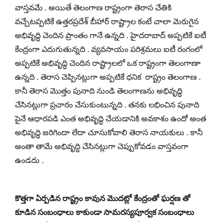
వాస్తవమే . అయితే తెలంగాణ రాష్ట్రంగా తెరాస చేతికి
వచ్చేటప్పటికే ఉత్తరప్రదేశ్ బీహార్ రాష్ట్రాల కంటే చాలా మెరుగైన
అభివృద్ధి చెందిన ప్రాంతం గానే ఉన్నది . హైదరాబాద్ అప్పటికే ఐటీ
కేంద్రంగా ఎదుగుతున్నది . వ్యవసాయం పరిశ్రమలు ఐటీ రంగంలో
అప్పటికే అభివృద్ధి చెందిన రాష్ట్రాలలో ఒక రాష్ట్రంగా తెలంగాణా
ఉన్నది . తెరాస చెప్పినట్లుగా అప్పటికే ధనిక రాష్ట్రం తెలంగాణ .
కానీ తెరాస మొత్తం పునాది నుండి తెలంగాణను అభివృద్ధి
చేసినట్లుగా ప్రచారం చేసుకుంటున్నది . తనకు లభించిన పునాది
పైనే ఆధారపడి ఎంత అభివృద్ధి చేయడానికి అవకాశం ఉందో అంత
అభివృద్ధి జరిగిందా లేదా చూసుకోవాలి తెరాస నాయకులు . కానీ
అంతా తామే అభివృద్ది చేసినట్లుగా చెప్పుకోవడం వాస్తవంగా
ఉండదు .
కొత్తగా ఏర్పడిన రాష్ట్రం కావున మొదట్లో కేంద్రంతో ఘర్షణ తో
కూడిన సంబంధాలు కాకుండా సామరస్యపూర్వక సంబంధాలు