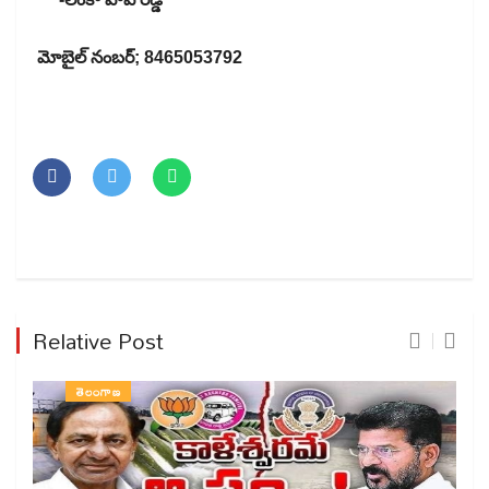
మోబైల్ నంబర్; 8465053792
Relative Post
తెలంగాణ