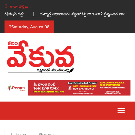
తాజా వార్తలు :
టిఫికేషన్ రద్దు.. |
దుర్మార్గ విధానాలను వ్యతిరేకిస్తే దాడులా? ప్రశ్నించిన వారిపై 
Saturday, August 08
Home
తెలంగాణ