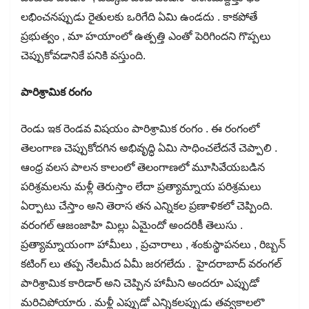
లభించనప్పుడు రైతులకు ఒరిగేది ఏమి ఉండదు . కాకపోతే
ప్రభుత్వం , మా హయాంలో ఉత్పత్తి ఎంతో పెరిగిందని గొప్పలు
చెప్పుకోవడానికే పనికి వస్తుంది.
పారిశ్రామిక రంగం
రెండు ఇక రెండవ విషయం పారిశ్రామిక రంగం . ఈ రంగంలో
తెలంగాణ చెప్పుకోదగిన అభివృద్ధి ఏమి సాధించలేదనే చెప్పాలి .
ఆంధ్ర వలస పాలన కాలంలో తెలంగాణలో మూసివేయబడిన
పరిశ్రమలను మళ్లీ తెరుస్తాం లేదా ప్రత్యామ్నాయ పరిశ్రమలు
ఏర్పాటు చేస్తాం అని తెరాస తన ఎన్నికల ప్రణాళికలో చెప్పింది.
వరంగల్ ఆజంజాహి మిల్లు ఏమైందో అందరికీ తెలుసు .
ప్రత్యామ్నాయంగా హామీలు , ప్రచారాలు , శంకుస్థాపనలు , రిబ్బన్
కటింగ్ లు తప్ప నేలమీద ఏమీ జరగలేదు . హైదరాబాద్ వరంగల్
పారిశ్రామిక కారిడార్ అని చెప్పిన హామీని అందరూ ఎప్పుడో
మరిచిపోయారు . మళ్లీ ఎప్పుడో ఎన్నికలప్పుడు తవ్వకాలలొ