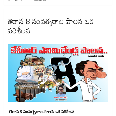
తెరాస 8 సంవత్సరాల పాలన ఒక
పరిశీలన
తెరాస 8 సంవత్సరాల పాలన ఒక పరిశీలన