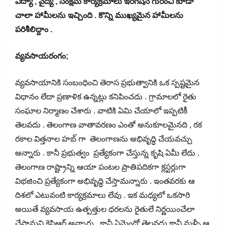
విద్యా , వైద్య , సంక్షేమ కార్యక్రమాలు ఇరిగేషన్ గురించి కూడా
చాలా హామీలను ఇచ్చింది . కొన్ని ముఖ్యమైన హామీలను
పరిశీలిద్దాం .
వ్యవసాయరంగం;
వ్యవసాయానికి సంబంధించి తెరాస ప్రభుత్వానికి ఒక స్పష్టమైన
విధానం లేదా ప్రణాళిక ఉన్నట్లు కనిపించదు . గ్రామాలలో రైతు
సంఘాల నిర్మాణం చేశారు . వాటికి ఏమి చేయాలో ఇప్పటికీ
తెలవదు . తెలంగాణ వాతావరణం ఎంతో అనుకూలమైనది , రక
రకాల విత్తనాల హబ్ గా తెలంగాణను అభివృద్ధి చేయవచ్చు
అన్నారు . కానీ ప్రభుత్వం ప్రత్యేకంగా చేస్తున్న కృషి ఏమీ లేదు .
తెలంగాణ రాష్ట్రాన్ని ఆయా పంటల ప్రాతిపదికగా క్లస్టర్లుగా
విభజించి ప్రత్యేకంగా అభివృద్ధి చేస్తామన్నారు . ఇంతవరకు ఆ
దిశలో ఎటువంటి కార్యక్రమాలు లేవు . ఇక మధ్యలో ఒకసారి
అయితే వ్యవసాయ ఉత్పత్తుల ధరలను రైతులే నిర్ణయించేలా
చేస్తామని కెసిఆర్ అన్నారు . కానీ ఏమైందో తెలవదు కానీ మళ్ళీ ఆ