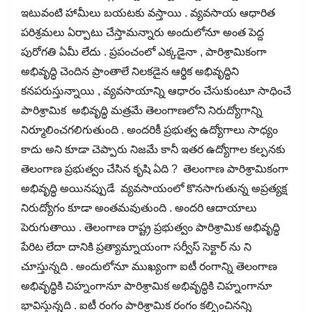
ఇటువంటి హామీలు బయటకు వస్తాయి . వ్యవసాయ ఆధారిత
పరిశ్రమలు ఏర్పాటు చేస్తామన్నారు అందులోనూ అంత పెద్ద
పురోగతి ఏమీ లేదు . ప్రపంచంలో ఎక్కడైనా , పారిశ్రామికంగా
అభివృద్ధి చెందిన ప్రాంతాలే నిలకడైన ఆర్థిక అభివృద్ధిని
కనపరుస్తున్నాయి , వ్యవసాయాన్ని ఆధారం చేసుకుంటూ సాధించే
పారిశ్రామిక అభివృద్ధి మత్రమే తెలంగాణలోని నిరుద్యోగాన్ని
నిర్మూలించగలిగుతుంది . అందరికీ ప్రభుత్వ ఉద్యోగాలు సాధ్యం
కాదు అని కూడా చెప్పారు నిజమే కానీ ఇతర ఉద్యోగాల కల్పనకు
తెలంగాణ ప్రభుత్వం చేసిన కృషి ఏది ? తెలంగాణ పారిశ్రామికంగా
అభివృద్ధి అయినప్పుడే వ్యవసాయంలో కొనసాగుతున్న అప్రత్యక్ష
నిరుద్యోగం కూడా అంతమవుతుంది . అందరి ఆదాయాలు
పెరుగుతాయి . తెలంగాణ రాష్ట్ర ప్రభుత్వం పారిశ్రామిక అభివృద్ధి
పేరిట లేదా దానికి ప్రత్యామ్నాయంగా సర్వీస్ సెక్టార్ ను ని
చూస్తున్నది . అందులోనూ ముఖ్యంగా ఐటీ రంగాన్ని తెలంగాణ
అభివృద్ధికి చిహ్నంగానూ పారిశ్రామిక అభివృద్ధికి చిహ్నంగానూ
భావిస్తున్నది . ఐటీ రంగం పారిశ్రామిక రంగం కల్పించినన్ని