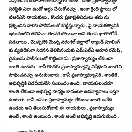
నిషేధించిన ఉదాహరణలున్నాయి అంటే , అంటే ప్రజాస్వామ్యం
పరిస్థితి ఎలా ఉందో అర్థం చేసుకోవచ్చు . ఇంకా క్రింది స్థాయి లో
టిఆర్ఎస్ నాయకులు , కొందరు ప్రజాప్రతినిధులు తమ ను
ప్రశ్నించిన వారిని పోలీసులతో కొట్టిస్తున్నారు . పై నాయకత్వానికి
ఇటువంటివి తెలిసినా తెలవక పోయినా అవి తెరాస ఖాతాలోనే
పడతాయి . మొన్నటికి మొన్న వరంగల్ జిల్లాలో ల్యాండ్ పూలింగ్
కు వ్యతిరేకంగా నిరసన తెలిపినందుకు ఎమ్ఎల్ఎ ఆరూరి రమేష్ ,
రైతులను పోలీసులతో కొట్టించాడు . ప్రజాస్వామ్యం లేకుండా
శాంతి ఉండదు . కానీ కొందరు ప్రజాస్వామ్యాన్ని నిషేధించి శాంతిని
సాధించవచ్చు అనుకుంటారు . కానీ ప్రజాస్వామ్యానికి , శాంతికి ,
అభివృద్ధికి విడదీయలేని సంబంధం ఉంది.. నాయకులందరూ
శాంతి లేకుండా అభివృద్ధి సాధ్యం కాదంటూ ఉపన్యాసాలు ఇస్తూ
ఉంటారు .కానీ అసలు ప్రజాస్వామ్యం లేకుండా శాంతి అనేది
ఉండదు అని తెలుసుకోవాలి ఈ నాయకులు . ప్రజాస్వామ్యం
ఉంటే , శాంతి ఉంటుంది . శాంతి అంటే అభివృద్ధి జరుగుతుంది .
-లంకా పాపి రెడ్డి