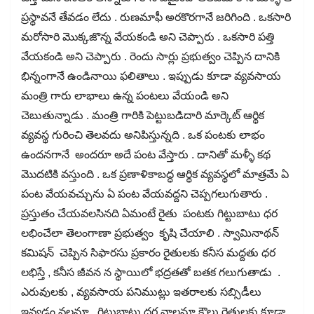
ప్రస్థావనే తేవడం లేదు . రుణమాఫీ అరకొరగానే జరిగింది . ఒకసారి
మరోసారి మొక్కజొన్న వేయకండి అని చెప్పారు . ఒకసారి పత్తి
వేయకండి అని చెప్పారు . రెందు సార్లు ప్రభుత్వం చెప్పిన దానికి
భిన్నంగానే ఉండినాయి ఫలితాలు . ఇప్పుడు కూడా వ్యవసాయ
మంత్రి గారు లాభాలు ఉన్న పంటలు వేయండి అని
చెబుతున్నాడు . మంత్రి గారికి పెట్టుబడిదారి మార్కెట్ ఆర్థిక
వ్యవస్థ గురించి తెలవదు అనిపిస్తున్నది . ఒక పంటకు లాభం
ఉందనగానే అందరూ అదే పంట వేస్తారు . దానితో మళ్ళీ కథ
మొదటికి వస్తుంది . ఒక ప్రణాళికాబద్ధ ఆర్థిక వ్యవస్థలో మాత్రమే ఏ
పంట వేయవచ్చును ఏ పంట వేయవద్దని చెప్పగలుగుతారు .
ప్రస్తుతం చేయవలసినది ఏమంటే రైతు పంటకు గిట్టుబాటు ధర
లభించేలా తెలంగాణా ప్రభుత్వం కృషి చేయాలి . స్వామినాథన్
కమిషన్ చెప్పిన సిఫారసు ప్రకారం రైతులకు కనీస మద్దతు ధర
లభిస్తే , కనీస జీవన న స్థాయిలో భద్రతతో బతక గలుగుతాడు .
ఎరువులకు , వ్యవసాయ పనిముట్లు ఇతరాలకు సబ్సిడీలు
ఇవ్వడం వల్లనూ , గిట్టుబాటు ధర వాల్లనూ కౌలు రైతులకు కూడా