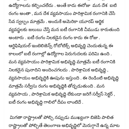
ఉద్యోగాలను కల్పించలేదు . అంతే కాదు ఈరోజు మన దేశ ఐటి
రంగం అంతా , మన దేశ వ్యవసాయం పారిశ్రామిక రంగానికి చేసే
సేవ స్వల్పం మాత్రమే . అందుకే అమెరికా యూరప్ ఆర్థిక
వ్యవస్థలకు జలుబు చేస్తే మన ఐటీ రంగానికి చీముడు కారుతుంది
అంటారు . ఐటీ రంగం నిలకడైన రంగం కాదు ఈ రోజు .
ఆర్టిఫిషియల్ ఇంటెలిజెన్స్ రోబోటిక్స్ అభివృద్ధి చెందుతున్న ఈ
కాలంలో ఐటీ రంగాల్లో ఉద్యోగాల పెరుగుదలకు పరిమి ఉంది .
మన వ్యవసాయం పారిశ్రామిక అభివృద్ధి మాత్రమే ఐటీ రంగానికి
నిలకడైన పునాదిని అందించగలదు . పారిశ్రామిక అభివృద్ధి ,
వ్యవసాయం అభివృద్దికి ఊపును ఇస్తుంది . ఈ రెండింటి అభివృద్ధి
మాత్రమే సర్వీసు రంగం అభివృద్ధికి తోడ్పడుతుంది . మన
వ్యవసాయ , పారిశ్రామిక అభివృద్ధి లేకుండా జరిగే సర్వీస్ సెక్టర్ ,
ఐటీ రంగం అభివృద్ధి గాలిలో దీపం లాంటిదే .
మిగతా రాష్ట్రాలతో పోల్చి నప్పుడు ముఖ్యంగా బిజెపి పాలిత
రాష్ట్రాలతో పోల్చితే తెలంగాణ అభివృద్ధిలో మెరుగ్గానే ఉన్న మాట