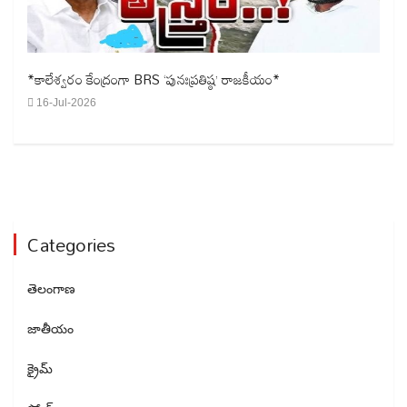
*కాలేశ్వరం కేంద్రంగా BRS ‘పునఃప్రతిష్ఠ’ రాజకీయం*
16-Jul-2026
Categories
తెలంగాణ
జాతీయం
క్రైమ్