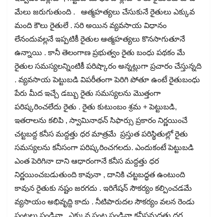
మేలు జరుగుతుంది . ఆత్మహత్యలు చేసుకునే రైతులు ఎక్కువ
మంది కౌలు రైతులే . సరి అయిన వ్యవసాయ విధానం
లేనందువల్లనే ఇప్పటికీ రైతుల ఆత్మహత్యలు కొనసాగుతూనే
ఉన్నాయి . కానీ తెలంగాణ ప్రభుత్వం రైతు బంధు పథకం మే
రైతుల సమస్యలన్నింటికీ పరిష్కారం అన్నట్లుగా ప్రచారం చేస్తున్నది
. వ్యవసాయ పెట్టుబడి విపరీతంగా పెరిగి పోతూ ఉంటే రైతుబంధు
పేరు మీద ఇచ్చే డబ్బు రైతు సమస్యలను మొత్తంగా
పరిష్కరించలేదు రైతు . రైతు కుటుంబం శ్రమ + పెట్టుబడి,
ఇతరాలను కలిపి , స్వామినాథన్ సిఫార్సు ప్రకారం నిర్ణయించే
చట్టబద్ద కనీస మద్దత్తు ధర మాత్రమే ప్రస్తుత పరిస్థితుల్లో రైతు
సమస్యలను కనీసంగా పరిష్కరించగలదు. ఎందుకంటే పెట్టుబడి
ఎంత పెరిగినా దాని ఆధారంగానే కనీస మద్దత్తు ధర
నిర్ణయించబడుతుంది కావునా , దానికి చట్టబద్ధత ఉంటుంది
కావున రైతుకు నష్టం జరగదు . ఇరిగేషన్ సౌకర్యం కల్పించడమే
వ్యసాయం అభివృద్ది కాదు . నీటిపారుదల సౌకర్యం వలన రెండు
పంటలు పండినా , ఎక్కువ పంట పండినా కనీసమద్దత్తు ధర