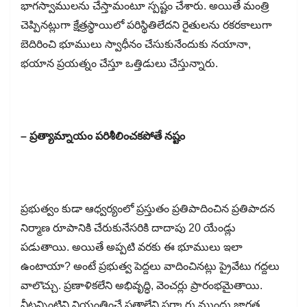
భాగస్వాములను చేస్తామంటూ స్పష్టం చేశారు. అయితే మంత్రి
చెప్పినట్లుగా క్షేత్రస్థాయిలో పరిస్థితిలేదని రైతులను రకరకాలుగా
బెదిరించి భూములు స్వాధీనం చేసుకునేందుకు నయానా,
భయాన ప్రయత్నం చేస్తూ ఒత్తిడులు చేస్తున్నారు.
– ప్రత్యామ్నాయం పరిశీలించకపోతే నష్టం
ప్రభుత్వం కుడా ఆధ్వర్యంలో ప్రస్తుతం ప్రతిపాదించిన ప్రతిపాదన
నిర్మాణ రూపానికి చేరుకునేసరికి దాదాపు 20 యేండ్లు
పడుతాయి. అయితే అప్పటి వరకు ఈ భూములు ఇలా
ఉంటాయా? అంటే ప్రభుత్వ పెద్దలు వాదించినట్లు ప్రైవేటు గద్దలు
వాలొచ్చు. ప్రణాళికలేని అభివృద్ధి, వెంచర్లు ప్రారంభమైతాయి.
వీటన్నింటిని నియంత్రించే సత్తాలేని సర్కారు ముందు జాగ్రత్త