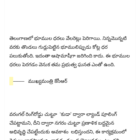
తెలంగాణలో భూముల ధరలు వేలరెట్లు పెరిగాయి. నిన్నమొన్నటి
వరకు తొండలు గుడ్లుపెట్టిన భూములిప్పుడు కోట్ల ధర
పలుకుతోంది. ఇదంతా ఆషామాషీగా జరిగింది కాదు. ఈ భూముల
ధరలు పెరగడం వెనుక తమ ప్రభుత్వ ఘనత ఎంతో ఉంది.
–––– ముఖ్యమంత్రి కేసీఆర్​
వరంగల్​ రింగ్​రోడ్డు చుట్టూ ‘కుడా’ ద్వారా ల్యాండ్​ పూలింగ్​
చేపట్టామని, దీని ద్వారా నగరం చుట్టూ ప్రణాళిక బద్దమైన
అభివృద్ధి చేపట్టేందుకు అవకాశం లభిస్తుందని, ఈ కార్యక్రమంలో