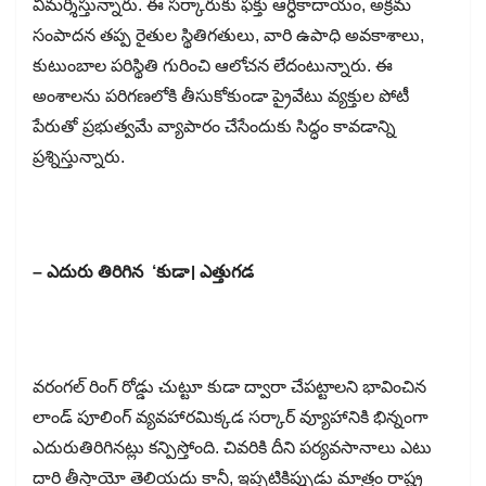
విమర్శిస్తున్నారు. ఈ సర్కారుకు ఫక్తు ఆర్ధికాదాయం, అక్రమ
సంపాదన తప్ప రైతుల స్థితిగతులు, వారి ఉపాధి అవకాశాలు,
కుటుంబాల పరిస్థితి గురించి ఆలోచన లేదంటున్నారు. ఈ
అంశాలను పరిగణలోకి తీసుకోకుండా ప్రైవేటు వ్యక్తుల పోటీ
పేరుతో ప్రభుత్వమే వ్యాపారం చేసేందుకు సిద్ధం కావడాన్ని
ప్రశ్నిస్తున్నారు.
– ఎదురు తిరిగిన ‘కుడా। ఎత్తుగడ
వరంగల్​ రింగ్​ రోడ్డు చుట్టూ కుడా ద్వారా చేపట్టాలని భావించిన
లాండ్​ పూలింగ్​ వ్యవహారమిక్కడ సర్కార్​ వ్యూహానికి భిన్నంగా
ఎదురుతిరిగినట్లు కన్పిస్తోంది. చివరికి దీని పర్యవసానాలు ఎటు
దారి తీస్తాయో తెలియదు కానీ, ఇప్పటికిప్పుడు మాత్రం రాష్ట్ర