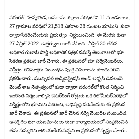
వరంగల్​, హన్మకొండ, జనగామ జిల్లాల పరిధిలోని 11 మండలాలు,
27 గ్రామాల పరిధిలో 21,518 ఎకరాల 38 గుంటల భూమిని కుడా
ద్వారాసేకరించేందుకు ప్రభుత్వం నిర్ణయించింది. ఈ మేరకు కుడా
27 ఏప్రిల్​ 2022 ఉత్తర్వులు జారీ చేసింది. ఏప్రిల్​ 30 తేదీన
అధికార గులాబీ పార్టీ అధికారిక పత్రిక నమస్తే తెలంగాణలో భూ
సేకరణ ప్రకటన జారీ చేశారు. ఈ ప్రకటనలో భూ సర్వేనెంబర్​లు,
విస్తీర్ణం, రెవిన్యూకు సంబంధిన పూర్తి వివరాలను పొందుపరిచి
ప్రకటించారు. మున్సిపల్​ అడ్మినిస్ట్రేషన్​ అండ్​ అర్బన్​ డెవలంప్​
మెంట్ శాఖ నేతృత్వంలో కుడా ద్వారా వరంగల్​లో కొంత నిర్మించి
ఇంకొంత నిర్మించాల్సిన ఔటర్​రింగ్​ రోడ్డుకు ఒక కిలోమీటర్​పరిధిలో
విస్తీర్ణంలోని భూమిని సేకరించి, అభివృద్ధి పరిచేందుకు ఈ ప్రకటన
జారీ చేశారు. ఈ ప్రకటనలో జారీ చేసిన సర్వే నెంబర్​ల సంబంధిత,
ఆసక్తి గల భూ యజమానులు కుడా కార్యాలయంలో సంప్రదించిన
తమ సమ్మతిని తెలియజేయవచ్చని ఆ ప్రకటనలో స్పష్టం చేశారు.