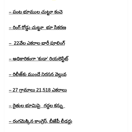
– పంట భూముల చుట్టూ కంచె
– రింగ్​ రోడ్డు చుట్టూ భూ సేకరణ
– 22వేల ఎకరాల భారీ పూలింగ్​
– అధికారికంగా ‘కుడా’ రియలెస్టేట్​
– రిలీజ్​కు ముందే నిరసన వెల్లువ​
– 27 గ్రామాలు 21,518 ఎకరాలు
– రైతుల భూమిపై గద్దల కన్ను
– రంగమెక్కిన కాంగ్రెస్​, బీజేపీ లీడర్లు