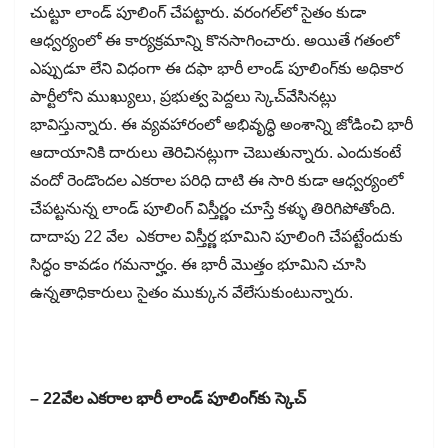
చుట్టూ లాండ్​ పూలింగ్​ చేపట్టారు. వరంగల్​లో సైతం కుడా
ఆధ్వర్యంలో ఈ కార్యక్రమాన్ని కొనసాగించారు. అయితే గతంలో
ఎప్పుడూ లేని విధంగా ఈ దఫా భారీ లాండ్​ పూలింగ్​కు అధికార
పార్టీలోని ముఖ్యులు, ప్రభుత్వ పెద్దలు స్కెచ్​వేసినట్లు
భావిస్తున్నారు. ఈ వ్యవహారంలో అభివృద్ధి అంశాన్ని జోడించి భారీ
ఆదాయానికి దారులు తెరిచినట్లుగా చెబుతున్నారు. ఎందుకంటే
వందో రెండొందల ఎకరాల పరిధి దాటి ఈ సారి కుడా ఆధ్వర్యంలో
చేపట్టనున్న లాండ్​ పూలింగ్​ విస్తీర్ణం చూస్తే కళ్ళు తిరిగిపోతోంది.
దాదాపు 22 వేల ఎకరాల విస్తీర్ణ భూమిని పూలింగి చేపట్టేందుకు
సిద్ధం కావడం గమనార్హం. ఈ భారీ మొత్తం భూమిని చూసి
ఉన్నతాధికారులు సైతం ముక్కున వేలేసుకుంటున్నారు.
– 22వేల ఎకరాల భారీ లాండ్​ పూలింగ్​కు స్కెచ్​