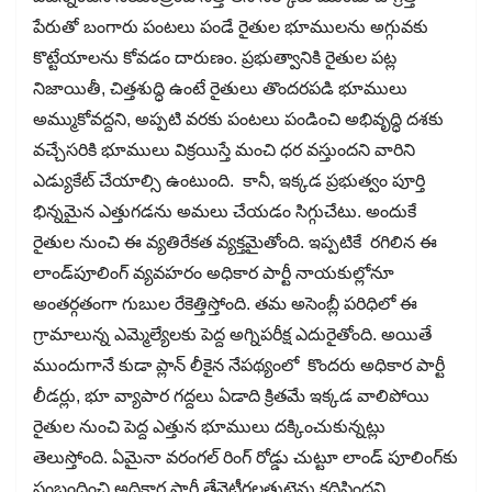
పేరుతో బంగారు పంటలు పండే రైతుల భూములను అగ్గువకు
కొట్టేయాలను కోవడం దారుణం. ప్రభుత్వానికి రైతుల పట్ల
నిజాయితీ, చిత్తశుద్ధి ఉంటే రైతులు తొందరపడి భూములు
అమ్ముకోవద్దని, అప్పటి వరకు పంటలు పండించి అభివృద్ధి దశకు
వచ్చేసరికి భూములు విక్రయిస్తే మంచి ధర వస్తుందని వారిని
ఎడ్యుకేట్​ చేయాల్సి ఉంటుంది. కానీ, ఇక్కడ ప్రభుత్వం పూర్తి
భిన్నమైన ఎత్తుగడను అమలు చేయడం సిగ్గుచేటు. అందుకే
రైతుల నుంచి ఈ వ్యతిరేకత వ్యక్తమైతోంది. ఇప్పటికే రగిలిన ఈ
లాండ్​పూలింగ్ వ్యవహరం అధికార పార్టీ నాయకుల్లోనూ
అంతర్గతంగా గుబుల రేకెత్తిస్తోంది. తమ అసెంబ్లీ పరిధిలో ఈ
గ్రామాలున్న ఎమ్మెల్యేలకు పెద్ద అగ్నిపరీక్ష ఎదురైతోంది. అయితే
ముందుగానే కుడా ప్లాన్​ లీకైన నేపథ్యంలో కొందరు అధికార పార్టీ
లీడర్లు, భూ వ్యాపార గద్దలు ఏడాది క్రితమే ఇక్కడ వాలిపోయి
రైతుల నుంచి పెద్ద ఎత్తున భూములు దక్కించుకున్నట్లు
తెలుస్తోంది. ఏమైనా వరంగల్ రింగ్​ రోడ్డు చుట్టూ లాండ్​ పూలింగ్​కు
సంబంధించి అధికార పార్టీ తేనెటీగలతుట్టెను కదిపిందని