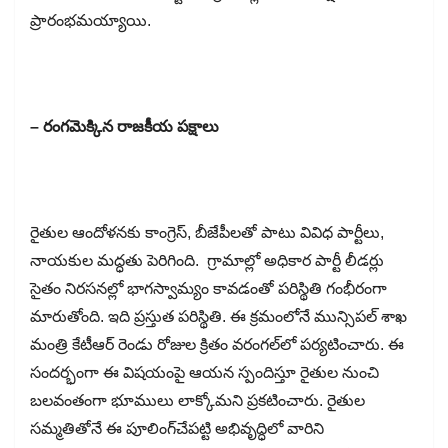
ప్రారంభమయ్యాయి.
– రంగమెక్కిన రాజకీయ పక్షాలు
రైతుల ఆందోళనకు కాంగ్రెస్​, బీజేపీలతో పాటు వివిధ పార్టీలు,
నాయకుల మద్ధతు పెరిగింది. గ్రామాల్లో అధికార పార్టీ లీడర్లు
సైతం నిరసనల్లో భాగస్వామ్యం కావడంతో పరిస్థితి గంభీరంగా
మారుతోంది. ఇది ప్రస్తుత పరిస్థితి. ఈ క్రమంలోనే మున్సిపల్​ శాఖ
మంత్రి కేటీఆర్​ రెండు రోజుల క్రితం వరంగల్​లో పర్యటించారు. ఈ
సందర్భంగా ఈ విషయంపై ఆయన స్పందిస్తూ రైతుల నుంచి
బలవంతంగా భూములు లాక్కోమని ప్రకటించారు. రైతుల
సమ్మతితోనే ఈ పూలింగ్​చేపట్టి అభివృద్ధిలో వారిని