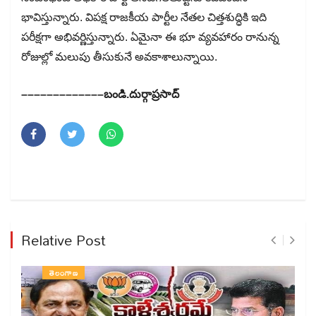
భావిస్తున్నారు. విపక్ష రాజకీయ పార్టీల నేతల చిత్తశుద్ధికి ఇది
పరీక్షగా అభివర్ణిస్తున్నారు. ఏమైనా ఈ భూ వ్యవహారం రానున్న
రోజుల్లో మలుపు తీసుకునే అవకాశాలున్నాయి.
–––––––––––––బండి.దుర్గాప్రసాద్
Relative Post
తెలంగాణ