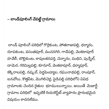
– లాండ్​పూలింగ్​ చేపట్టే గ్రామాలు
లాండ్​ పూలింగ్​ పరిధిలో గొర్రెకుంట, పోతరాజుపల్లి, ధర్మారం,
దూపకుంట, వసంతపూర్​, వంచనగిరి, గాడేపల్లి, వెంకటాపూర్​
హవేలీ, బొల్లికుంట, కాపులకనపర్తి, చెన్నారం, పంథిని, పున్నేల్​,
దామెర, గరిమిల్లపల్లి, కూనూర్​, వెంకటాపూర్​, ధర్మాపూర్​,
కక్కిరాలపల్లి, నష్కల్​, పెద్దపెండ్యాల, రఘునాథపల్లి, రాంపూర్​,
ఐనవోలు, కొత్తపేట, మొగిలిచెర్ల, పైడిపల్లి పరిధిలోని వివిధ
గ్రామాలకు చెందిన రైతుల భూములున్నాయి. అయితే మెజార్టీ
గ్రామాల పరిధిలో ఇప్పటికే రియలెస్టేట్​ వ్యాపారం ప్రారంభమైన
విషయం కాదనలేము.