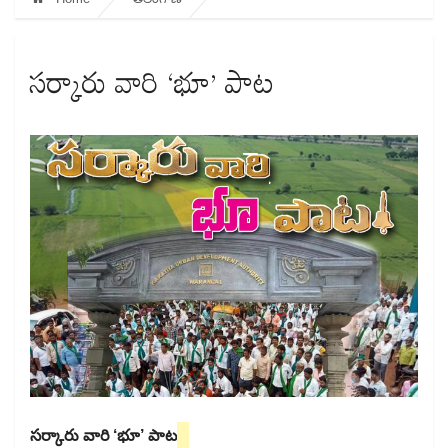
సర్కారు వారి ‘భూ’ పాట
సర్కారు వారి ‘భూ’ పాట