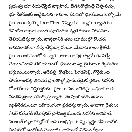
ప్రభుత్వ భూ రియలెస్టేట్​ వ్యాపారం బెడిసికొట్టినట్లే చెప్పవచ్చు.
భూ సేకరణకు ఉద్దేశించిన గ్రామాల పరిధిలో భూములు కోల్పోయే
రైతులు ఒక్కరొక్కరుగా గొంతు విప్పుతూ ‘ఐక్య’ కార్యాచరణ
కమిటీల ద్వానా లాండ్​ పూలింగ్​కు వ్యతిరేకంగా నిరసనలు
తెలియజేస్తున్నారు. వాస్తవానికి తమ భూముల్లో కొందరు
అనధికారికంగా సర్వే చేస్తున్నారంటూ యేడాది కాలం క్రితమే
రైతులు ఆగ్రహంతో ఉన్నారు. తాజాగా ప్రభుత్వమే ఈ సర్వే
చేయించిందని తెలియడంతో భూములున్న రైతులు ఒక్కసారిగా
భగ్గుమంటున్నారు. ఆరెపల్లి, కొత్తపేట, పెగడపెల్లి, గొర్రెకుంట,
పోతరాజుపల్లి తదితర ప్రాంతాల్లో ప్రారంభమైన రైతుల నిరసన
రోజురోజుకు విస్తిరిస్తోంది. రైతులు సంఘటితమై అధికారులకు
వినతిపత్రాలు సమర్పిస్తున్నారు. ఈ పూలింగ్​కు తాము
వ్యతిరేకమంటూ బహిరంగంగా ప్రకటిస్తున్నారు. తాజాగా రైతులు
గ్రేటర్​ వరంగల్​ కమీషనర్​ ప్రావీణ్య ముందు నిరసన తెలిపారు.
వరంగల్​ జిల్లా కలెక్టర్​తో తమ అభిప్రాయాన్ని వ్యక్తం చేసి కాళోజీ
సెంటర్​లో ఆందోళన చేపట్టారు. గ్రామాల్లో నిరసన దీక్షలు