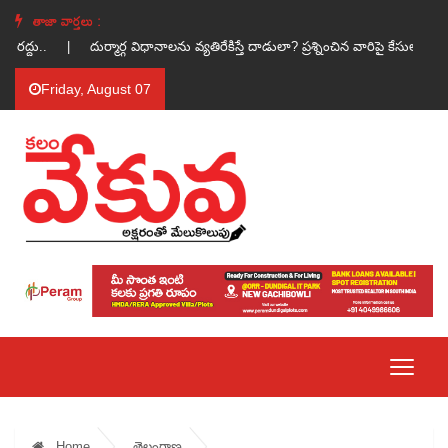
తాజా వార్తలు :
న్ రద్దు.. |
దుర్మార్గ విధానాలను వ్యతిరేకిస్తే దాడులా? ప్రశ్నించిన వారిపై కేసులా? 
Friday, August 07
Home
తెలంగాణ