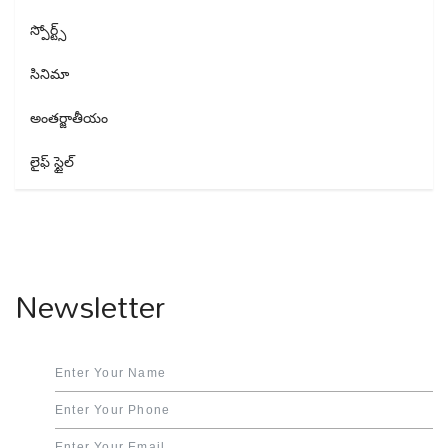
స్పోర్ట్స్
సినిమా
అంతర్జాతీయం
లైఫ్ స్టైల్
Newsletter