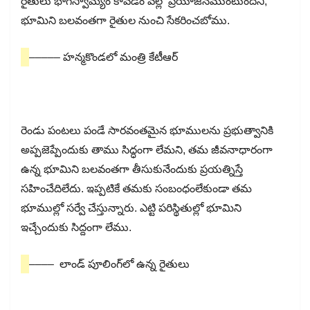
రైతులు భాగస్వామ్యం కావడం వల్ల ప్రయోజనముంటుందని,
భూమిని బలవంతగా రైతుల నుంచి సేకరించబోము.
––––– హన్మకొండలో మంత్రి కేటీఆర్​
రెండు పంటలు పండే సారవంతమైన భూములను ప్రభుత్వానికి
అప్పజెప్పేందుకు తాము సిద్ధంగా లేమని, తమ జీవనాధారంగా
ఉన్న భూమిని బలవంతగా తీసుకునేందుకు ప్రయత్నిస్తే
సహించేదిలేదు. ఇప్పటికే తమకు సంబంధంలేకుండా తమ
భూముల్లో సర్వే చేస్తున్నారు. ఎట్టి పరిస్థితుల్లో భూమిని
ఇచ్చేందుకు సిద్దంగా లేము.
–––– లాండ్​ పూలింగ్​లో ఉన్న రైతులు