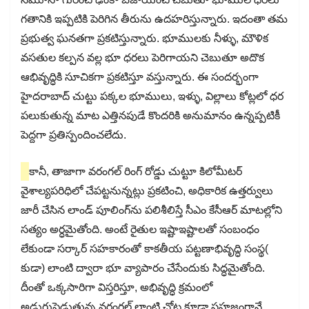
గతానికి ఇప్పటికి పెరిగిన తీరును ఉదహరిస్తున్నారు. ఇదంతా తమ
ప్రభుత్వ ఘనతగా ప్రకటిస్తున్నారు. భూములకు నీళ్ళు, మౌళిక
వసతుల కల్పన వల్ల భూ ధరలు పెరిగాయని చెబుతూ అదొక
ఆభివృద్ధికి సూచికగా ప్రకటిస్తూ వస్తున్నారు. ఈ సందర్భంగా
హైదరాబాద్​ చుట్టు పక్కల భూములు, ఇళ్ళు, విల్లాలు కోట్లలో ధర
పలుకుతున్న మాట ఎత్తినపుడే కొందరికి అనుమానం ఉన్నప్పటికీ
పెద్దగా ప్రతిస్పందించలేదు.
కానీ, తాజాగా వరంగల్​ రింగ్​ రోడ్డు చుట్టూ కిలోమీటర్​
వైశాల్యపరిధిలో చేపట్టనున్నట్లు ప్రకటించి, అధికారిక ఉత్తర్వులు
జారీ చేసిన లాండ్​ పూలింగ్​ను పలిశీలిస్తే సీఎం కేసీఆర్​ మాటల్లోని
సత్యం అర్ధమైతోంది. అంటే రైతుల ఇష్టాఇష్టాలతో సంబంధం
లేకుండా సర్కార్​ సహకారంతో కాకతీయ పట్టణాభివృద్ధి సంస్థ(
కుడా) లాంటి ద్వారా భూ వ్యాపారం చేసేందుకు సిద్ధమైతోంది.
దీంతో ఒక్కసారిగా విస్తరిస్తూ, అభివృద్ధి క్రమంలో
అడుగుపెడుతున్న వరంగల్​ లాంటి చోట్ల కూడా సహజంగానే