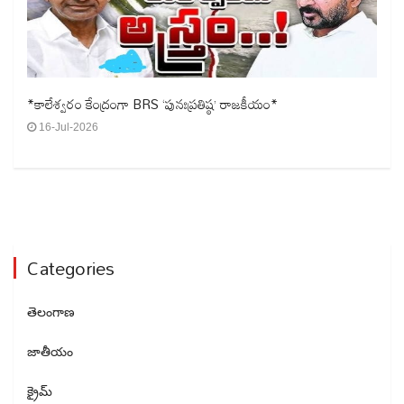
*కాలేశ్వరం కేంద్రంగా BRS ‘పునఃప్రతిష్ఠ’ రాజకీయం*
16-Jul-2026
Categories
తెలంగాణ
జాతీయం
క్రైమ్