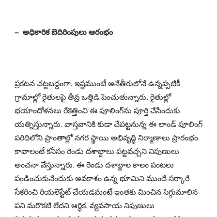
– అధికారిక బెదిరింపులు ఆరంభం
ప్రకటన చట్టబద్ధంగా, ఇష్టముంటే అనేతీరులోనే ఉన్నప్పటికీ
గ్రామాల్లో రైతులపై తీవ్ర ఒత్తిడి పెంచుతున్నారు. రైతుల్లో
భయాందోళనలు రేకెత్తించి ఈ పూలింగ్​ను పూర్తి చేసేందుకు
యత్నిస్తున్నారు. వాస్తవానికి కుడా చేపట్టనున్న ఈ లాండ్​ పూలింగ్​
పరిధిలోని ప్రాంతాల్లో నగర స్థాయి అభివృద్ధి నిర్మాణాలు ప్రారంభం
కావాలంటే కనీసం రెండు దశాబ్దాలు పట్టవచ్చని నిపుణులు
అంచనా వేస్తున్నారు. ఈ రెండు దశాబ్దాల కాలం పంటలు
పండించుకునేందుకు అవకాశం ఉన్న భూమిని ముందే సర్కారే
సేకరించి రియలెస్టేట్​ చేయడమంటే ఇంతకు మించిన సిగ్గుమాలిన
పని మరొకటి లేదని ఆర్ధిక, వ్యవసాయ నిపుణులు