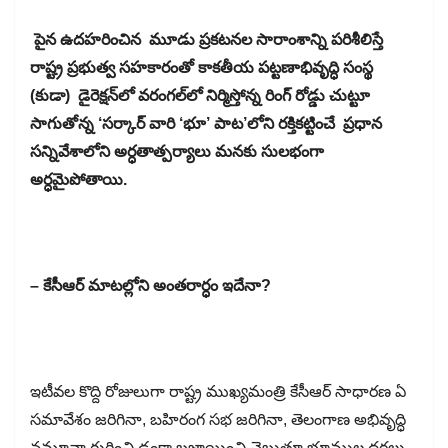
పైన ఉదహరించిన మూడు ప్రకటనల సారాంశాన్ని పరిశీలిస్తే
రాష్ట్ర ప్రభుత్వ సహకారంతో కాకతీయ పట్టణాభివృద్ధి సంస్థ
(కుడా) డైరెక్షన్​లో వరంగల్​లో నిర్మిస్తోన్న రింగ్​ రోడ్డు చుట్టూ
సాగుతోన్న ‘సర్కార్​ వారి ‘భూ’ పాట’లోని రక్తికట్టించే ప్రధాన
సన్నివేశాలోని అర్ధతాత్పర్యాలు మనకు సులభంగా
అర్ధమైపోతాయి.
– కేసీఆర్​ మాటల్లోని అంతరార్ధం ఇదేనా?
ఇటీవల కొద్ది రోజులుగా రాష్ట్ర ముఖ్యమంత్రి కేసీఆర్​ సాధారణ ఏ
సమావేశం జరిగినా, బహిరంగ సభ జరిగినా, తెలంగాణ అభివృద్ధి
నమూనా గురించి ఢంకా బజాయించి చెబుతూ భూముల ధరలు