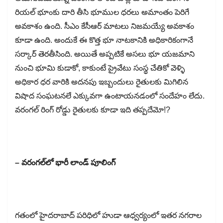
రియల్​ భూంకు దారి తీసి భూముల ధరలు అమాంతం పెరిగే
అవకాశం ఉంది. సీఎం కేసీఆర్​ మాటలు నిజమయ్యే అవకాశం
కూడా ఉంది. అందుకే ఈ కొత్త భూ నాటకానికి అధికారికంగానే
సర్కార్​ తెరతీసింది. అయితే అప్పటికే అసలు భూ యజమాని
నుంచి భూమి కుడాకో, కాకుంటే ప్రైవేటు సంస్థ చేతికో వెళ్ళి
అధికార ధర వారికి అదనపు ఇబ్బందులు రైతులకు మిగిలిన
విషాద సంఘటనలే ఎక్కువగా ఉంటాయనడంలో సందేహం లేదు.
వరంగల్​ రింగ్​ రోడ్డు రైతులకు కూడా ఇది తప్పదేమో!?
– వరంగల్​లో భారీ లాండ్​ పూలింగ్​
గతంలో హైదరాబాద్​ పరిధిలో హుడా ఆధ్వర్యంలో ఇతర నగరాల