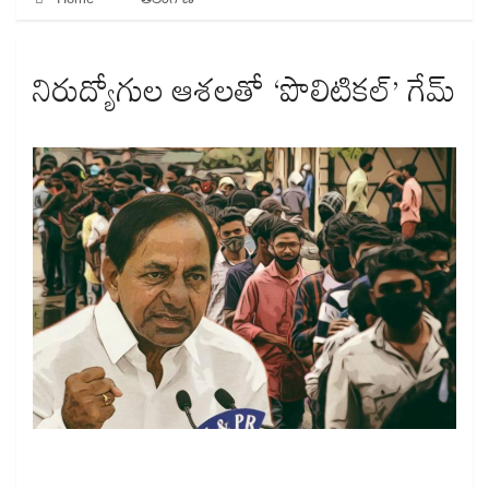
నిరుద్యోగుల ఆశలతో ‘పొలిటికల్​’ గేమ్​