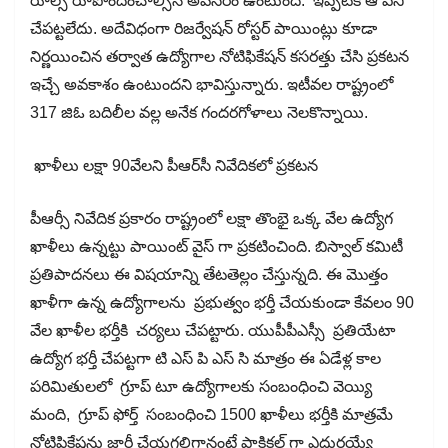
రూల్స్ రూపొందించాల్సిన అవసరం ఉంటుంది. ఇప్పటికీ ఆ పని
చేపట్టలేదు. అదేవిధంగా రిజర్వేషన్ రోస్టర్ పాయింట్లు కూడా
నిర్ణయించిన తర్వాత ఉద్యోగాల నోటిఫికేషన్ కసరత్తు చేసి ప్రకటన
ఇచ్చే అవకాశం ఉంటుందని భావిస్తున్నారు. ఇటీవల రాష్ట్రంలో
317 జిఓ బదిలీల వల్ల అనేక గందరగోళాలు నెలకొన్నాయి.
ఖాళీలు లక్షా 90వేలని పీఆర్​సీ​ నివేదికలో ప్రకటన
పీఆర్సీ నివేదిక ప్రకారం రాష్ట్రంలో లక్షా తొంభై ఒక్క వేల ఉద్యోగ
ఖాళీలు ఉన్నట్టు పాయింట్ వైస్ గా ప్రకటించింది. బిస్వాల్ కమిటీ
ప్రతిపాదనలు ఈ విషయాన్ని తేటతెల్లం చేస్తున్నది. ఈ మొత్తం
ఖాళీగా ఉన్న ఉద్యోగాలను ప్రభుత్వం భర్తీ చేయకుండా కేవలం 90
వేల ఖాళీల భర్తీకి చర్యలు చేపట్టారు. యుపీపీఎస్సీ ప్రతియేటా
ఉద్యోగ భర్తీ చేపట్టగా టి ఎస్ పి ఎస్ సి మాత్రం ఈ ఏడేళ్ల కాల
పరిమితులలో గ్రూప్ టూ ఉద్యోగాలకు సంబంధించి వెయ్యి
మంది, గ్రూప్ ఫోర్త్​ సంబంధించి 1500 ఖాళీలు భర్తీకి మాత్రమే
నోటిఫికేషన్లు జారీ చేయగలిగానంటే ప్రాక్టికల్ గా ఎదురయ్యే