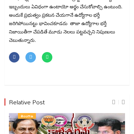
ఇబ్బందులు ఏవిధంగా ఉంటాయో అర్థం చేసుకోవాల్సి ఉంటుంది.
అందుకే ప్రభుత్వం ప్రకటన చేయగానే ఉద్యోగాల భర్తీ
జరిగిపోయినట్టు భావించకూడదు తాజా ఉద్యోగాల భర్తీ
నిజాయితీగా చేపడితే మూడు నెలలు పట్టవచ్చని నిపుణులు
చెబుతున్నారు.
Relative Post
తెలంగాణ