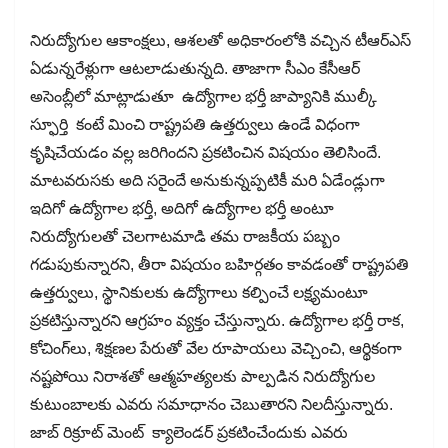
నిరుద్యోగుల ఆకాంక్షలు, ఆశలతో అధికారంలోకి వచ్చిన టీఆర్​ఎస్​
ఏడున్నరేళ్లుగా ఆటలాడుతున్నది. తాజాగా సీఎం కేసీఆర్​
అసెంబ్లీలో మాట్లాడుతూ ఉద్యోగాల భర్తీ జాప్యానికి ముల్కీ
స్ఫూర్తి కంటే మించి రాష్ట్రపతి ఉత్తర్వులు ఉండే విధంగా
కృషిచేయడం వల్ల జరిగిందని ప్రకటించిన విషయం తెలిసిందే.
మాటవరుసకు అది సరైందే అనుకున్నప్పటికీ మరి ఏడేండ్లుగా
ఇదిగో ఉద్యోగాల భర్తీ, అదిగో ఉద్యోగాల భర్తీ అంటూ
నిరుద్యోగులతో చెలగాటమాడి తమ రాజకీయ పబ్బం
గడుపుకున్నారని, తీరా విషయం బహిర్గతం కావడంతో రాష్ట్రపతి
ఉత్తర్వులు, స్థానికులకు ఉద్యోగాలు కల్పించే లక్ష్యమంటూ
ప్రకటిస్తున్నారని ఆగ్రహం వ్యక్తం చేస్తున్నారు. ఉద్యోగాల భర్తీ రాక,
కోచింగ్​లు, శిక్షణల పేరుతో వేల రూపాయలు వెచ్చించి, ఆర్థికంగా
నష్టపోయి నిరాశతో ఆత్మహత్యలకు పాల్పడిన నిరుద్యోగుల
కుటుంబాలకు ఎవరు సమాధానం చెబుతారని నిలదీస్తున్నారు.
జాబ్​ రిక్రూట్​ మెంట్ క్యాలెండర్ ప్రకటించేందుకు ఎవరు