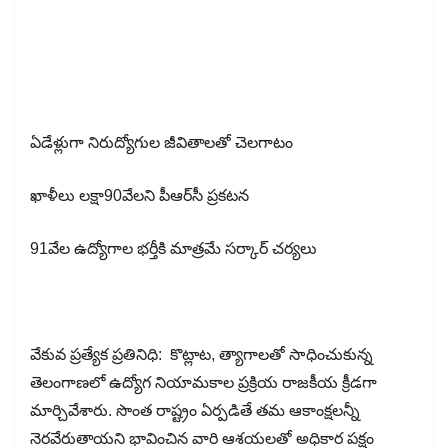
ఏడేళ్లుగా నిరుద్యోగుల జీవితాలతో చెలగాటం
ఖాళీలు లక్షా90వేలని పీఆర్​సీ​ ప్రకటన
91వేల ఉద్యోగాల భర్తీకి మాత్రమే సర్కార్​ చర్యలు
వేకువ ప్రత్యేక ప్రతినిధి: కొట్లాట, త్యాగాలతో సాధించుకున్న
తెలంగాణలో ఉద్యోగ నియామకాల ప్రక్రియ రాజకీయ క్రీడగా
మార్చివేశారు. సొంత రాష్ట్రం ఏర్పడితే తమ ఆకాంక్షలన్నీ
నెరవేరుతాయని భావించిన వారి ఆశయలతో అధికార పక్షం