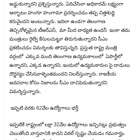
అడ్డుకున్నారని ప్రశ్నిస్తున్నారు. ఏదిచేసినా అధికారమే లక్ష్యంగా
ఆర్భాటం హంగూ హంగామా ప్రదర్శించడం తప్ప చిత్తశుద్ధి
కరువైందని అంటున్నారు. ఇదిలా ఉండగా తెలంగాణ
తెచ్చినోళ్ళమైన టీఆర్​ఎస్​, మా మీద బాధ్యత ఉందనీ ఇంకా తమ
మంత్రులు రైల్వే కేసులచుట్టూ తిరుగుతున్నారని సీఎం
ప్రకటించడం విమర్శలకు తావిస్తున్నది. ప్రస్తుత రాష్ట్ర మంత్రి
వర్గంలో ఎక్కువ మంది తెలంగాణ ఉద్యమకాలంలో ఏపార్టీలో
ఉన్నారని, ఎక్కడ ఉన్నారని, ఇందులో ఉద్యమకారుల పై దాడులు
దౌర్జన్యం చేసినవాళ్ళెంతమందని నిలదీస్తున్నారు. రాజకీయ
అవసరాల కోసం నిజాలను సీఎం దాచిపెడుతున్నారని
విమర్శిస్తున్నారు.
ఇప్పటి వరకు 62వేల ఉద్యోగాలు భర్తీ
ఇప్పటికే రాష్ట్రంలో లక్షా 32వేల ఉద్యోగాలు ఇచ్చినట్లు ప్రభుత్వం
చెబుతోంది వాస్తవానికి కాదని విఠల్​ స్పష్టం చేయడం గమనార్హం.