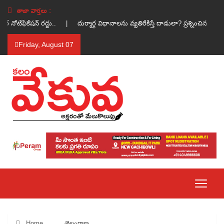
తాజా వార్తలు :
గ్ నోటిఫికేషన్ రద్దు.. |
దుర్మార్గ విధానాలను వ్యతిరేకిస్తే దాడులా? ప్రశ్నించిన వా
Friday, August 07
Home
తెలంగాణ