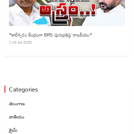
*కాలేశ్వరం కేంద్రంగా BRS ‘పునఃప్రతిష్ఠ’ రాజకీయం*
16-Jul-2026
Categories
తెలంగాణ
జాతీయం
క్రైమ్