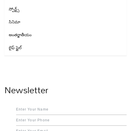
స్పోర్ట్స్
సినిమా
అంతర్జాతీయం
లైఫ్ స్టైల్
Newsletter