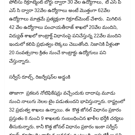
పోలీసు రిక్రూట్మెంట్ బోర్డు ద్వారా 30 వేల ఉద్యోగాలు, టి ఎస్ పి
ఎస్ సి ద్వారా 32వేల ఉద్యోగాలు అంటే మొత్తంగా 62వేల
ఉద్యోగాలు మాత్రమే ప్రత్యక్షంగా రిక్రూట్​మెంట్​​ చేశారు. మిగిలిన
42 వేల ఉద్యోగాలు పంచాయతీరాజ్ శాఖలో 20వేల మందిని,
విద్యుత్ శాఖలో కాంట్రాక్ట్ విధానంపై పనిచేస్తున్న 22వేల మందిని
ఇందులో కలిపి ప్రభుత్వం లెక్కలు చెబుతోంది. నిజానికి వీళ్లంతా
20 సంవత్సరాల క్రితం నుంచే కాంట్రాక్టు ఉద్యోగులు పని
చేస్తున్నారు.
సర్వీస్​ రూల్స్​, రిజర్వేషన్​ల అడ్డంకి
తాజాగా ప్రకటన నోటిఫికేషన్లు వచ్చేందుకు దాదాపు మూడు
నుంచి నాలుగు నెలల టైం పడుతుందని భావిస్తున్నారు. రాష్ట్రంలో
32 ప్రభుత్వ శాఖలు ఉన్నాయి. ఈ కొత్త జోనల్ విధానం ప్రకారం
ప్రస్తుతం 8 నుంచి 9 శాఖలకు సంబంధించిన ఖాళీల భర్తీకి చర్యలు
తీసుకున్నారు. కానీ కొత్త జోనల్ విధానం ప్రకారం ఇంకా సర్వీస్