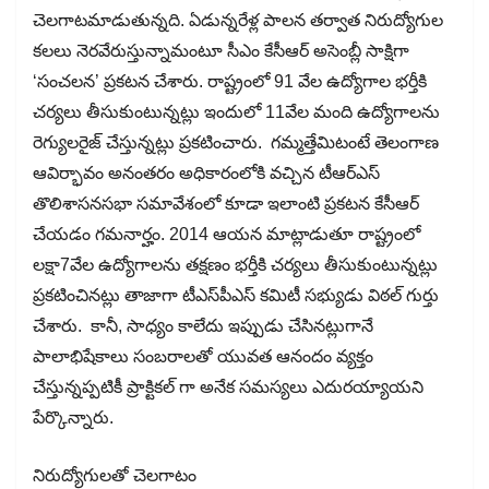
చెలగాటమాడుతున్నది. ఏడున్నరేళ్ల పాలన తర్వాత నిరుద్యోగుల
కలలు నెరవేరుస్తున్నామంటూ సీఎం కేసీఆర్​ అసెంబ్లీ సాక్షిగా
‘సంచలన’ ప్రకటన చేశారు. రాష్ట్రంలో 91 వేల ఉద్యోగాల భర్తీకి
చర్యలు తీసుకుంటున్నట్లు ఇందులో 11వేల మంది ఉద్యోగాలను
రెగ్యులరైజ్​ చేస్తున్నట్లు ప్రకటించారు. గమ్మత్తేమిటంటే తెలంగాణ
ఆవిర్భావం అనంతరం అధికారంలోకి వచ్చిన టీఆర్​ఎస్​
తొలిశాసనసభా సమావేశంలో కూడా ఇలాంటి ప్రకటన కేసీఆర్​
చేయడం గమనార్హం. 2014 ఆయన మాట్లాడుతూ రాష్ట్రంలో
లక్షా7వేల ఉద్యోగాలను తక్షణం భర్తీకి చర్యలు తీసుకుంటున్నట్లు
ప్రకటించినట్లు తాజాగా టీఎస్​పీఎస్​ కమిటీ సభ్యుడు విఠల్​ గుర్తు
చేశారు. కానీ, సాధ్యం కాలేదు ఇప్పుడు చేసినట్లుగానే
పాలాభిషేకాలు సంబరాలతో యువత ఆనందం వ్యక్తం
చేస్తున్నప్పటికీ ప్రాక్టికల్ గా అనేక సమస్యలు ఎదురయ్యాయని
పేర్కొన్నారు.
నిరుద్యోగులతో చెలగాటం